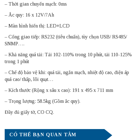
– Thời gian chuyển mạch: 0ms
– Ắc quy: 16 x 12V/7Ah
– Màn hình hiển thị: LED+LCD
– Cổng giao tiếp: RS232 (tiêu chuẩn), tùy chọn USB/ RS485/
SNMP….
– Khả năng quá tải: Tải 102-110% trong 10 phút, tải 110-125%
trong 1 phút
– Chế độ bảo vệ khi: quá tải, ngắn mạch, nhiệt độ cao, điện áp
quá cao/ thấp, lỗi quạt…
– Kích thước (Rộng x sâu x cao): 191 x 495 x 711 mm
– Trọng lượng: 58.5kg (Gồm ắc quy).
Đầy đủ giấy tờ, CO CQ.
CÓ THỂ BẠN QUAN TÂM