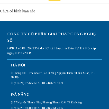
Chưa có bình luận nào
CÔNG TY CỔ PHẦN GIẢI PHÁP CÔNG NGHỆ
SỐ
GPKD số 0102893352 do Sở Kế Hoạch & Đầu Tư Hà Nội cấp
ngày 03/09/2008
HÀ NỘI
Phòng 603 - Tòa nhà FS, 47 Đường Nguyễn Tuân, Thanh Xuân, TP.
Hà Nội
(+84-24) 3776 5866 / (+84-24) 3776 5859
ĐÀ NẴNG
57 Nguyễn Thanh Năm, Phường Thanh Khê, TP Đà Nẵng
(+84-23) 6358 8886 / (+84-23) 6361 2886