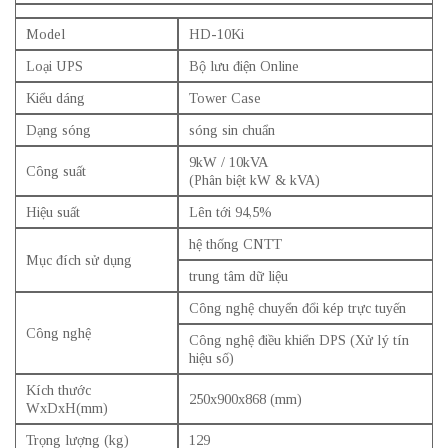
Model
HD-10Ki
Loại UPS
Bộ lưu điện Online
Kiểu dáng
Tower Case
Dạng sóng
sóng sin chuẩn
9kW
/
10kVA
Công suất
(Phân biệt kW & kVA)
Hiệu suất
Lên tới 94,5%
hệ thống CNTT
Mục đích sử dụng
trung tâm dữ liệu
Công nghệ chuyển đổi kép trực tuyến
Công nghệ
Công nghệ điều khiển DPS (Xử lý tín
hiệu số)
Kích thước
250x900x868 (mm)
WxDxH(mm)
Trọng lượng (kg)
129