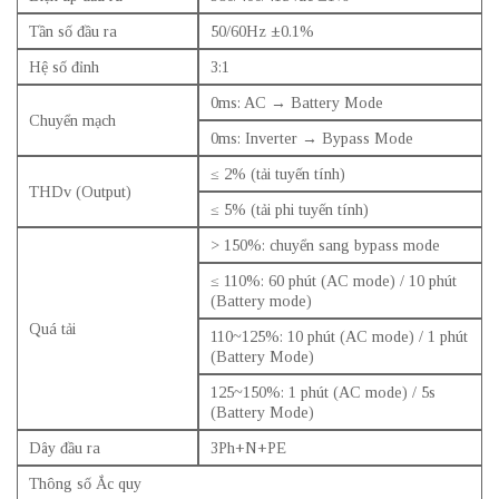
Tần số đầu ra
50/60Hz ±0.1%
Hệ số đỉnh
3:1
0ms: AC → Battery Mode
Chuyển mạch
0ms: Inverter → Bypass Mode
≤ 2% (tải tuyến tính)
THDv (Output)
≤ 5% (tải phi tuyến tính)
> 150%: chuyển sang bypass mode
≤ 110%: 60 phút (AC mode) / 10 phút
(Battery mode)
Quá tải
110~125%: 10 phút (AC mode) / 1 phút
(Battery Mode)
125~150%: 1 phút (AC mode) / 5s
(Battery Mode)
Dây đầu ra
3Ph+N+PE
Thông số Ắc quy