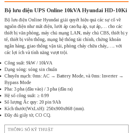
Bộ lưu điện UPS Online 10kVA Hyundai HD-10Ki
Bộ lưu điện Online Hyundai giải quyết hiệu quả các sự cố về
nguồn điện như mất điện, lưới áp cao/hạ áp, sụt áp,… cho các
thiết bị văn phòng, máy chủ mạng LAN, máy chủ CBS, thiết bị y
tế, thiết bị viễn thông, mạng hệ thống tài chính, chứng khoán
ngân hàng, giao thông vận tải, phòng cháy chữa cháy,….. với
các lợi ích và tính năng vượt trội.
Công suất:
9kW
/
10kVA
Dạng sóng:
sóng sin chuẩn
Chuyển mạch:
0ms: AC → Battery Mode
, và
0ms: Inverter →
Bypass Mode
Pha:
3 pha
(đầu vào) /
3 pha
(đầu ra)
Hệ số công suất:
≥ 0.99
Số lượng Ắc quy:
20
pin
9Ah
Kích thước(WxLxH):
250x900x868 (mm).
Đầy đủ giấy tờ, CO CQ.
THÔNG SỐ KỸ THUẬT