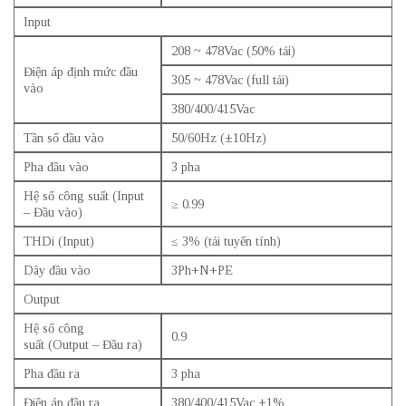
Input
208 ~ 478Vac (50% tải)
Điện áp định mức đầu
305 ~ 478Vac (full tải)
vào
380/400/415Vac
Tần số đầu vào
50/60Hz (±10Hz)
Pha đầu vào
3 pha
Hệ số công suất (Input
≥ 0.99
– Đầu vào)
THDi (Input)
≤ 3% (tải tuyến tính)
Dây đầu vào
3Ph+N+PE
Output
Hệ số công
0.9
suất (Output – Đầu ra)
Pha đầu ra
3 pha
Điện áp đầu ra
380/400/415Vac ±1%