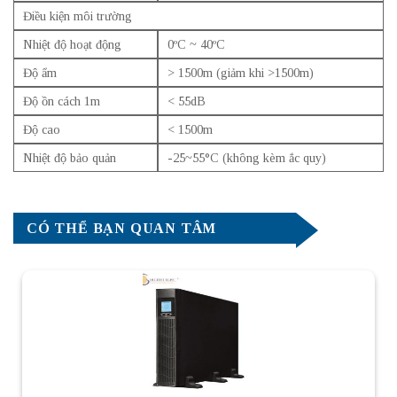
Điều kiện môi trường
Nhiệt độ hoạt động
0ºC ~ 40ºC
Độ ẩm
> 1500m (giảm khi >1500m)
Độ ồn cách 1m
< 55dB
Độ cao
< 1500m
Nhiệt độ bảo quản
-25~55°C (không kèm ắc quy)
CÓ THỂ BẠN QUAN TÂM