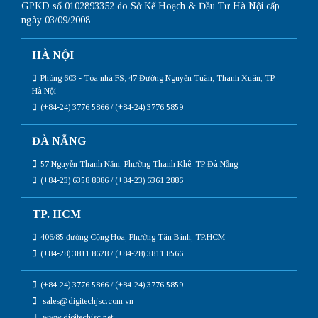
GPKD số 0102893352 do Sở Kế Hoạch & Đầu Tư Hà Nội cấp
ngày 03/09/2008
HÀ NỘI
Phòng 603 - Tòa nhà FS, 47 Đường Nguyễn Tuân, Thanh Xuân, TP.
Hà Nội
(+84-24) 3776 5866 / (+84-24) 3776 5859
ĐÀ NẴNG
57 Nguyễn Thanh Năm, Phường Thanh Khê, TP Đà Nẵng
(+84-23) 6358 8886 / (+84-23) 6361 2886
TP. HCM
406/85 đường Cộng Hòa, Phường Tân Bình, TP.HCM
(+84-28) 3811 8628 / (+84-28) 3811 8566
(+84-24) 3776 5866 / (+84-24) 3776 5859
sales@digitechjsc.com.vn
www.digitechjsc.net