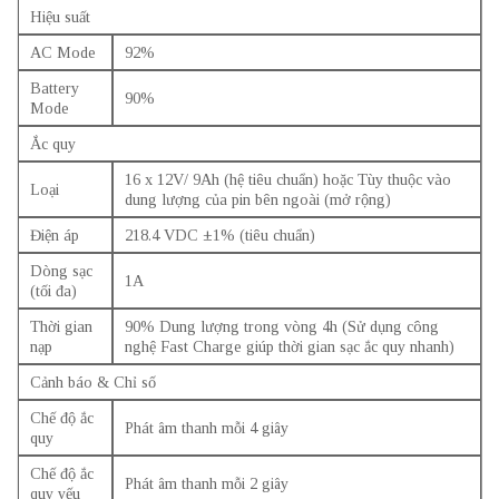
Hiệu suất
AC Mode
92%
Battery
90%
Mode
Ắc quy
16 x 12V/ 9Ah (hệ tiêu chuẩn) hoặc Tùy thuộc vào
Loại
dung lượng của pin bên ngoài (mở rộng)
Điện áp
218.4 VDC ±1% (tiêu chuẩn)
Dòng sạc
1A
(tối đa)
Thời gian
90% Dung lượng trong vòng 4h (Sử dụng công
nạp
nghệ Fast Charge giúp thời gian sạc ắc quy nhanh)
Cảnh báo & Chỉ số
Chế độ ắc
Phát âm thanh mỗi 4 giây
quy
Chế độ ắc
Phát âm thanh mỗi 2 giây
quy yếu