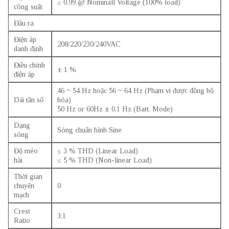
≥ 0.99 @ Nominall Voltage (100% load)
công suất
Đầu ra
Điện áp
208/220/230/240VAC
danh định
Điều chỉnh
± 1 %
điện áp
46 ~ 54 Hz hoặc 56 ~ 64 Hz (Phạm vi được đồng bộ
Dải tần số
hóa)
50 Hz or 60Hz ± 0.1 Hz (Batt. Mode)
Dạng
Sóng chuẩn hình Sine
sóng
Độ méo
≤ 3 % THD (Linear Load)
hài
≤ 5 % THD (Non-linear Load)
Thời gian
chuyển
0
mạch
Crest
3:1
Ratio