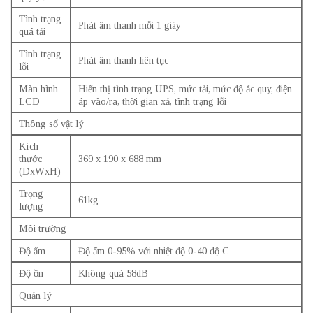
Tình trạng
Phát âm thanh mỗi 1 giây
quá tải
Tình trạng
Phát âm thanh liên tục
lỗi
Màn hình
Hiển thị tình trạng UPS, mức tải, mức độ ắc quy, điện
LCD
áp vào/ra, thời gian xả, tình trạng lỗi
Thông số vật lý
Kích
thước
369 x 190 x 688 mm
(DxWxH)
Trọng
61kg
lượng
Môi trường
Độ ẩm
Độ ẩm 0-95% với nhiệt độ 0-40 độ C
Độ ồn
Không quá 58dB
Quản lý