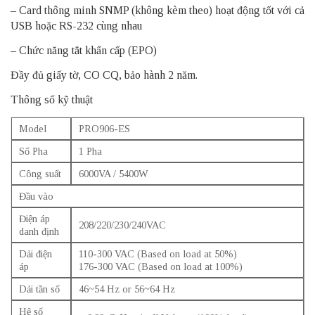
– Card thông minh SNMP (không kèm theo) hoạt động tốt với cả
USB hoặc RS-232 cùng nhau
– Chức năng tắt khẩn cấp (EPO)
Đầy đủ giấy tờ, CO CQ, bảo hành 2 năm.
Thông số kỹ thuật
Model
PRO906-ES
Số Pha
1 Pha
Công suất
6000VA / 5400W
Đầu vào
Điện áp
208/220/230/240VAC
danh định
Dải điện
110-300 VAC (Based on load at 50%)
áp
176-300 VAC (Based on load at 100%)
Dải tần số
46~54 Hz or 56~64 Hz
Hệ số