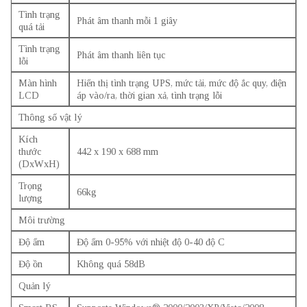
Tình trạng
Phát âm thanh mỗi 1 giây
quá tải
Tình trạng
Phát âm thanh liên tục
lỗi
Màn hình
Hiển thị tình trạng UPS, mức tải, mức độ ắc quy, điện
LCD
áp vào/ra, thời gian xả, tình trạng lỗi
Thông số vật lý
Kích
thước
442 x 190 x 688 mm
(DxWxH)
Trọng
66kg
lượng
Môi trường
Độ ẩm
Độ ẩm 0-95% với nhiệt độ 0-40 độ C
Độ ồn
Không quá 58dB
Quản lý