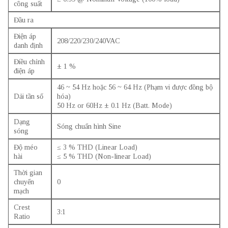
công suất
Đầu ra
Điện áp
208/220/230/240VAC
danh định
Điều chỉnh
± 1 %
điện áp
46 ~ 54 Hz hoặc 56 ~ 64 Hz (Phạm vi được đồng bộ
Dải tần số
hóa)
50 Hz or 60Hz ± 0.1 Hz (Batt. Mode)
Dạng
Sóng chuẩn hình Sine
sóng
Độ méo
≤ 3 % THD (Linear Load)
hài
≤ 5 % THD (Non-linear Load)
Thời gian
chuyển
0
mạch
Crest
3:1
Ratio