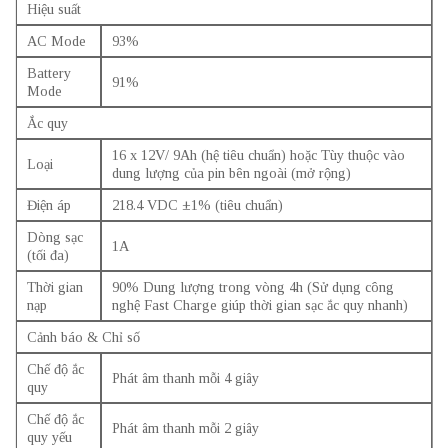
Hiệu suất
AC Mode
93%
Battery
91%
Mode
Ắc quy
16 x 12V/ 9Ah (hệ tiêu chuẩn) hoặc Tùy thuộc vào
Loại
dung lượng của pin bên ngoài (mở rộng)
Điện áp
218.4 VDC ±1% (tiêu chuẩn)
Dòng sạc
1A
(tối đa)
Thời gian
90% Dung lượng trong vòng 4h (Sử dụng công
nạp
nghệ Fast Charge giúp thời gian sạc ắc quy nhanh)
Cảnh báo & Chỉ số
Chế độ ắc
Phát âm thanh mỗi 4 giây
quy
Chế độ ắc
Phát âm thanh mỗi 2 giây
quy yếu