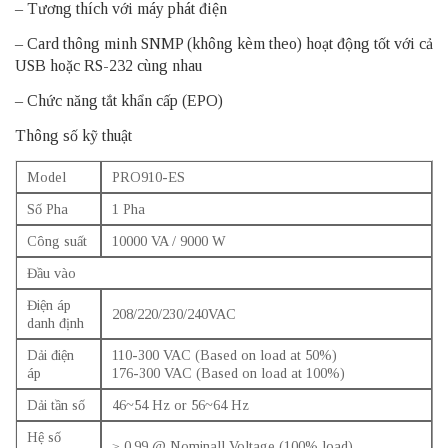
– Tương thích với máy phát điện
– Card thông minh SNMP (không kèm theo) hoạt động tốt với cả
USB hoặc RS-232 cùng nhau
– Chức năng tắt khẩn cấp (EPO)
Thông số kỹ thuật
Model
PRO910-ES
Số Pha
1 Pha
Công suất
10000 VA / 9000 W
Đầu vào
Điện áp
208/220/230/240VAC
danh định
Dải điện
110-300 VAC (Based on load at 50%)
áp
176-300 VAC (Based on load at 100%)
Dải tần số
46~54 Hz or 56~64 Hz
Hệ số
≥ 0.99 @ Nominall Voltage (100% load)