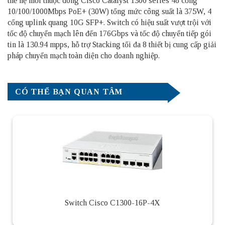
thế hệ mới thuộc dòng Cisco Catalyst 1300 series 48 cổng
10/100/1000Mbps PoE+ (30W) tổng mức công suất là 375W, 4
cổng uplink quang 10G SFP+. Switch có hiệu suất vượt trội với
tốc độ chuyển mạch lên đến 176Gbps và tốc độ chuyển tiếp gói
tin là 130.94 mpps, hỗ trợ Stacking tối đa 8 thiết bị cung cấp giải
pháp chuyển mạch toàn diện cho doanh nghiệp.
CÓ THỂ BẠN QUAN TÂM
Switch Cisco C1300-16P-4X