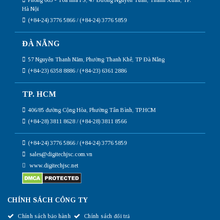
Phòng 603 - Tòa nhà FS, 47 Đường Nguyễn Tuân, Thanh Xuân, TP.
Hà Nội
(+84-24) 3776 5866 / (+84-24) 3776 5859
ĐÀ NẴNG
57 Nguyễn Thanh Năm, Phường Thanh Khê, TP Đà Nẵng
(+84-23) 6358 8886 / (+84-23) 6361 2886
TP. HCM
406/85 đường Cộng Hòa, Phường Tân Bình, TP.HCM
(+84-28) 3811 8628 / (+84-28) 3811 8566
(+84-24) 3776 5866 / (+84-24) 3776 5859
sales@digitechjsc.com.vn
www.digitechjsc.net
CHÍNH SÁCH CÔNG TY
Chính sách bảo hành
Chính sách đổi trả