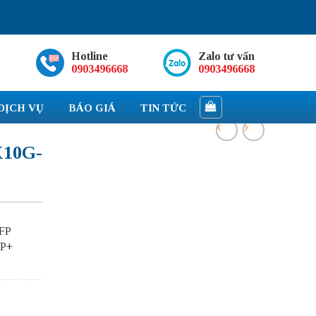
Hotline
Zalo tư vấn
0903496668
0903496668
DỊCH VỤ
BÁO GIÁ
TIN TỨC
X10G-
FP
FP+