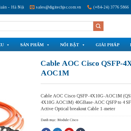
uân - Hà Nội
sales@digitechjsc.com.vn
(+84-24) 3776 5866
ỆU
SẢN PHẨM
NỔI BẬT
GIẢI PHÁP
Cable AOC Cisco QSFP-4
AOC1M
Cable AOC Cisco QSFP-4X10G-AOC1M (QS
4X10G AOC1M) 40GBase-AOC QSFP to 4 S
Active Optical breakout Cable 1-meter
Danh mục:
Module Cisco