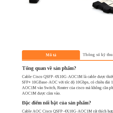
Thông số kỹ thu
Mô tả
Tổng quan về sản phẩm?
Cable Cisco QSFP-4X10G-AOC1M
là cable được thi
SFP+ 10GBase-AOC với tốc độ 10Gbps, có chiều dài
AOC1M vào Switch, Router của cisco mà không cần phải 
AOC1M được cắm vào.
Đặc điểm nổi bật của sản phẩm?
Cable AOC Cisco QSFP-4X10G-AOC1M
rất thích h