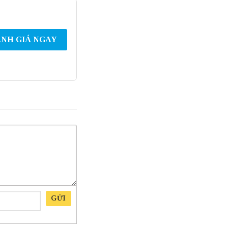
NH GIÁ NGAY
GỬI