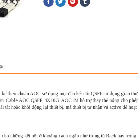
ật
ết kế theo chuẩn AOC sử dụng một đầu kết nối QSFP sử dụng giao th
 1m. Cable AOC QSFP-4X10G-AOC1M hỗ trợ thay thế nóng cho phé
tắt hoặc khởi động lại thiết bị, mà thiết bị tự nhận và active để
ợp cho những kết nối ở khoảng cách ngắn như trong tủ Rack hay tro