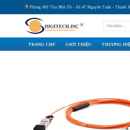
Skip
Phòng 603 Tòa Nhà FS - Số 47 Nguyễn Tuân - Thanh X
to
content
Tìm
kiếm:
TRANG CHỦ
GIỚI THIỆU
THƯƠNG HI