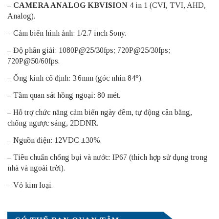
–
CAMERA ANALOG KBVISION
4 in 1 (CVI, TVI, AHD,
Analog).
– Cảm biến hình ảnh: 1/2.7 inch Sony.
– Độ phân giải: 1080P@25/30fps; 720P@25/30fps;
720P@50/60fps.
– Ống kính cố định: 3.6mm (góc nhìn 84°).
– Tầm quan sát hồng ngoại: 80 mét.
– Hỗ trợ chức năng cảm biến ngày đêm, tự động cân bằng,
chống ngược sáng, 2DDNR.
– Nguồn điện: 12VDC ±30%.
– Tiêu chuẩn chống bụi và nước: IP67 (thích hợp sử dụng trong
nhà và ngoài trời).
– Vỏ kim loại.