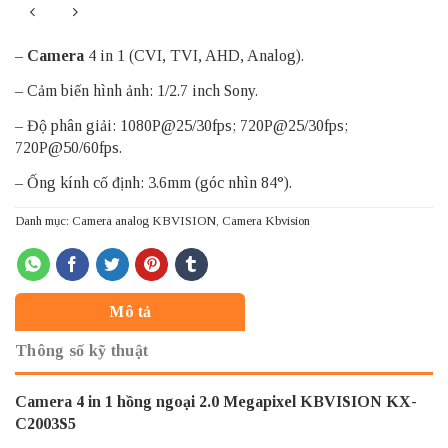
–
Camera
4 in 1 (CVI, TVI, AHD, Analog).
– Cảm biến hình ảnh: 1/2.7 inch Sony.
– Độ phân giải: 1080P@25/30fps; 720P@25/30fps;
720P@50/60fps.
– Ống kính cố định: 3.6mm (góc nhìn 84°).
Danh mục:
Camera analog KBVISION
,
Camera Kbvision
Mô tả
Thông số kỹ thuật
Camera 4 in 1 hồng ngoại 2.0 Megapixel KBVISION KX-
C2003S5