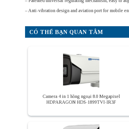
– Patented universal regulating mechanism, easy to adj
– Anti-vibration design and aviation port for mobile e
CÓ THỂ BẠN QUAN TÂM
Camera 4 in 1 hồng ngoại 8.0 Megapixel
HDPARAGON HDS-1899TVI-IR3F