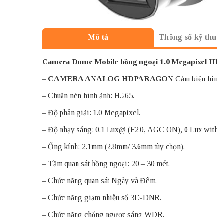
Thông số kỹ thu
Mô tả
Camera Dome Mobile hồng ngoại 1.0 Megapix
–
CAMERA ANALOG HDPARAGON
Cảm biến hì
– Chuẩn nén hình ảnh: H.265.
– Độ phân giải: 1.0 Megapixel.
– Độ nhạy sáng: 0.1 Lux@ (F2.0, AGC ON), 0 Lux with
– Ống kính: 2.1mm (2.8mm/ 3.6mm tùy chọn).
– Tầm quan sát hồng ngoại: 20 – 30 mét.
– Chức năng quan sát Ngày và Đêm.
– Chức năng giảm nhiễu số 3D-DNR.
– Chức năng chống ngược sáng WDR.