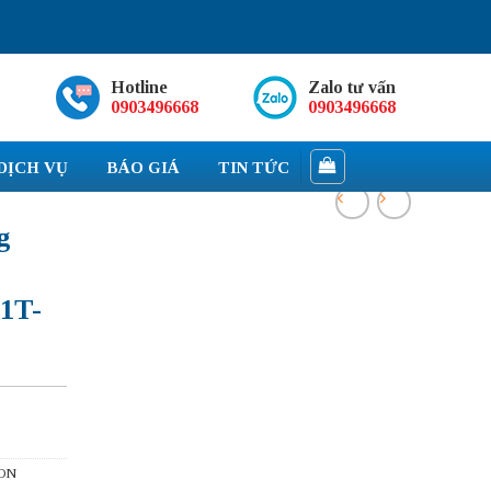
Hotline
Zalo tư vấn
0903496668
0903496668
DỊCH VỤ
BÁO GIÁ
TIN TỨC
g
1T-
ON