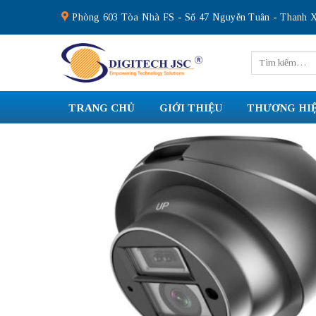
Skip
Phòng 603 Tòa Nhà FS - Số 47 Nguyễn Tuân - Thanh X
to
content
Tìm
kiếm:
TRANG CHỦ
GIỚI THIỆU
THƯƠNG HI