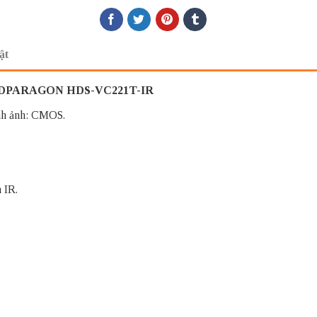
ật
el HDPARAGON HDS-VC221T-IR
nh ảnh: CMOS.
 IR.