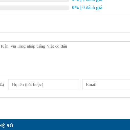
0%
| 0 đánh giá
hị
HỆ SỐ