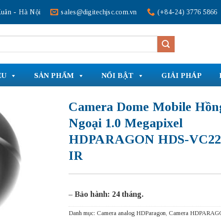
uân - Hà Nội
sales@digitechjsc.com.vn
(+84-24) 3776 5866
ỆU
SẢN PHẨM
NỔI BẬT
GIẢI PHÁP
Camera Dome Mobile Hồn
Ngoại 1.0 Megapixel
HDPARAGON HDS-VC22
IR
– Bảo hành: 24 tháng.
Danh mục:
Camera analog HDParagon
,
Camera HDPARAG