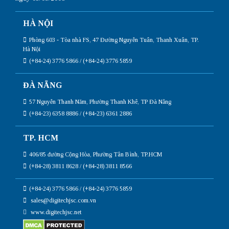
HÀ NỘI
Phòng 603 - Tòa nhà FS, 47 Đường Nguyễn Tuân, Thanh Xuân, TP.
Hà Nội
(+84-24) 3776 5866 / (+84-24) 3776 5859
ĐÀ NẴNG
57 Nguyễn Thanh Năm, Phường Thanh Khê, TP Đà Nẵng
(+84-23) 6358 8886 / (+84-23) 6361 2886
TP. HCM
406/85 đường Cộng Hòa, Phường Tân Bình, TP.HCM
(+84-28) 3811 8628 / (+84-28) 3811 8566
(+84-24) 3776 5866 / (+84-24) 3776 5859
sales@digitechjsc.com.vn
www.digitechjsc.net