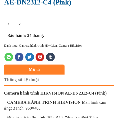
AE-DN2312-C4 (Pink)
– Bảo hành: 24 tháng.
Danh mục:
Camera hành trình Hikvision
,
Camera Hikvision
Mô tả
Thông số kỹ thuật
Camera hành trình HIKVISION AE-DN2312-C4 (Pink)
–
CAMERA HÀNH TRÌNH HIKVISION
Màn hình cảm
ứng: 3 inch, 960×480.
– Độ phân giải ghi hình: 1080P @ 25fps, 720P@ 25fps.