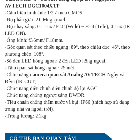
AVTECH DGC1004XTP
-Cảm biến hình ảnh: 1/2.7 inch CMOS.
-Độ phân giải: 2.0 Megapixel.
-Độ nhạy sáng: 0.1 Lux / F1.8 (Wide) ~ F2.8 (Tele), 0 Lux (IR
LED ON).
-Ống kính: f3.6mm/ F1.8mm.
-Góc quan sát theo chiều ngang: 89º, theo chiều dọc: 46º, theo
phương chéo: 108º.
-Số đèn LED hồng ngoại: 2 đèn LED hồng ngoại.
-Tầm quan sát hồng ngoại: 25 mét.
-Chức năng
camera quan sát Analog AVTECH
Ngày và
Đêm (IR-CUT).
-Chức năng điều chỉnh điều chỉnh độ lợi AGC.
-Chức năng chống ngược sáng DWDR.
-Tiêu chuẩn chống thấm nước và bụi: IP66 (thích hợp sử dụng
trong nhà và ngoài trời).
-Trọng lượng: 2.1kg.
CÓ THỂ BẠN QUAN TÂM