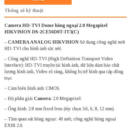
Thông số kỹ thuật
Camera HD-TVI Dome hồng ngoại 2.0 Megapixel
HIKVISION DS-2CE56D0T-IT3(C)
–
CAMERA ANALOG HIKVISION
Sử dụng công nghệ mới
HD-TVI cho hình ảnh sắc nét.
– Công nghệ HD-TVI (High Definition Transport Video
Interface): HD-TVI truyền tải hình ảnh, dữ liệu đảm bảo chất
lượng hình ảnh, Video rõ ràng, không bị trễ hình qua cáp đồng
trục.
– Cảm biến hình ảnh: CMOS.
– Độ phân giải
Camera
: 2.0 Megapixel.
– Ống kính: 2.8 mm fixed lens (tùy chọn 3.6, 6, 8, 12 mm).
– Tầm quan sát hồng ngoại: 40 mét, công nghệ hồng ngoại
EXIR 2.0.