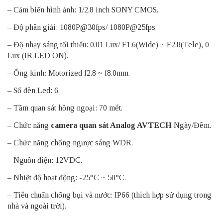
– Cảm biến hình ảnh: 1/2.8 inch SONY CMOS.
– Độ phân giải: 1080P@30fps/ 1080P@25fps.
– Độ nhạy sáng tối thiểu: 0.01 Lux/ F1.6(Wide) ~ F2.8(Tele), 0
Lux (IR LED ON).
– Ống kính: Motorized f2.8 ~ f8.0mm.
– Số đèn Led: 6.
– Tầm quan sát hồng ngoại: 70 mét.
– Chức năng
camera quan sát Analog AVTECH
Ngày/Đêm.
– Chức năng chống ngược sáng WDR.
– Nguồn điện: 12VDC.
– Nhiệt độ hoạt động: -25°C ~ 50°C.
– Tiêu chuẩn chống bụi và nước: IP66 (thích hợp sử dụng trong
nhà và ngoài trời).