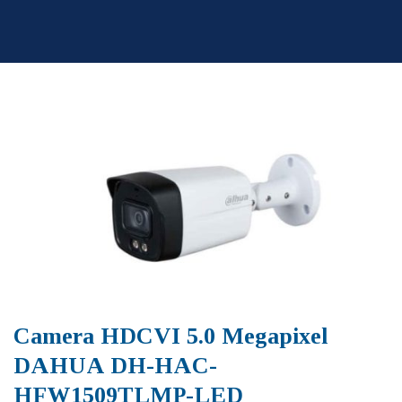
Skip
to
content
Camera HDCVI 5.0 Megapixel
DAHUA DH-HAC-
HFW1509TLMP-LED