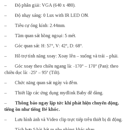
– Độ phân giải: VGA (640 x 480).
– Độ nhạy sáng: 0 Lux with IR LED ON.
– Tiêu cự ống kính: 2.44mm.
– Tầm quan sát hồng ngoại: 5 mét.
– Góc quan sát: H: 57º, V: 42º, D: 68º.
– Hỗ trợ tính năng xoay: Xoay lên – xuống và trái – phải.
– Góc xoay theo chiều ngang là: -170º – 170º (Pan); theo
chiều dọc là: -25º – 95º (Tilt).
– Chức năng quan sát ngày và đêm.
– Thiết lập các ứng dụng mydlink Baby dễ dàng.
–
Thông báo ngay lập tức khi phát hiện chuyển động,
tiếng ồn như tiếng Bé khóc.
– Lưu hình ảnh và Video clip trực tiếp trên thiết bị di động.
– Tích hợp 5 bài hát ru nhẹ nhàng khác nhau.