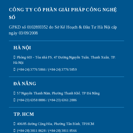
CÔNG TY CỔ PHẦN GIẢI PHÁP CÔNG NGHỆ
SỐ
GPKD số 0102893352 do Sở Kế Hoạch & Đầu Tư Hà Nội cấp
ngày 03/09/2008
HÀ NỘI
Phòng 603 - Tòa nhà FS, 47 Đường Nguyễn Tuân, Thanh Xuân, TP.
Hà Nội
(+84-24) 3776 5866 / (+84-24) 3776 5859
ĐÀ NẴNG
57 Nguyễn Thanh Năm, Phường Thanh Khê, TP Đà Nẵng
(+84-23) 6358 8886 / (+84-23) 6361 2886
TP. HCM
406/85 đường Cộng Hòa, Phường Tân Bình, TP.HCM
(+84-28) 3811 8628 / (+84-28) 3811 8566