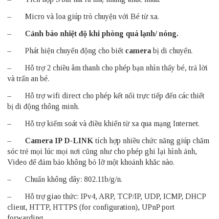
– Micro và loa giúp trò chuyện với Bé từ xa.
–
Cảnh báo nhiệt độ khi phòng quá lạnh/ nóng.
– Phát hiện chuyển động cho biết
camera
bị di chuyển.
– Hỗ trợ 2 chiều âm thanh cho phép bạn nhìn thấy bé, trả lời
và trấn an bé.
– Hỗ trợ wifi direct cho phép kết nối trực tiếp đến các thiết
bị di động thông minh.
– Hỗ trợ kiểm soát và điều khiển từ xa qua mạng Internet.
–
Camera IP D-LINK
tích hợp nhiều chức năng giúp chăm
sóc trẻ mọi lúc mọi nơi cũng như cho phép ghi lại hình ảnh,
Video để đảm bảo không bỏ lỡ một khoảnh khắc nào.
– Chuẩn không dây: 802.11b/g/n.
– Hỗ trợ giao thức: IPv4, ARP, TCP/IP, UDP, ICMP, DHCP
client, HTTP, HTTPS (for configuration), UPnP port
forwarding.