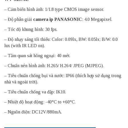
– Cảm biến hình ảnh: 1/1.8 type CMOS image sensor.
– Độ phân giải
camera ip PANASONIC
: 4.0 Megapixel.
– Tốc độ khung hình: 30 fps.
– Độ nhạy sáng tối thiểu: Color: 0.09lx, BW: 0.05lx; B/W: 0.0
lux (with IR LED on).
– Tầm quan sát hồng ngoại: 40 mét.
– Chuẩn nén hình ảnh: H.265/ H.264/ JPEG (MJPEG).
– Tiêu chuẩn chống bụi và nước: IP66 (thích hợp sử dụng trong
nhà và ngoài trời).
– Tiêu chuẩn chống va đập: IK10.
– Nhiệt độ hoạt động: -40°C to +60°C.
– Nguồn điện: DC12V/880mA.