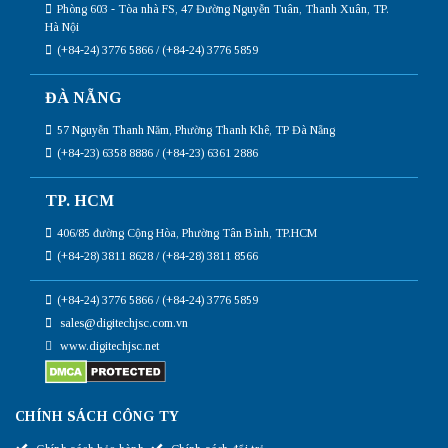
Phòng 603 - Tòa nhà FS, 47 Đường Nguyễn Tuân, Thanh Xuân, TP.
Hà Nội
(+84-24) 3776 5866 / (+84-24) 3776 5859
ĐÀ NẴNG
57 Nguyễn Thanh Năm, Phường Thanh Khê, TP Đà Nẵng
(+84-23) 6358 8886 / (+84-23) 6361 2886
TP. HCM
406/85 đường Cộng Hòa, Phường Tân Bình, TP.HCM
(+84-28) 3811 8628 / (+84-28) 3811 8566
(+84-24) 3776 5866 / (+84-24) 3776 5859
sales@digitechjsc.com.vn
www.digitechjsc.net
CHÍNH SÁCH CÔNG TY