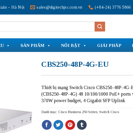
uân - Hà Nội
sales@digitechjsc.com.vn
(+84-24) 3776 5866
ỆU
SẢN PHẨM
NỔI BẬT
GIẢI PHÁP
CBS250-48P-4G-EU
Thiết bị mạng Switch Cisco CBS250-48P-4G-
(CBS250-48P-4G) 48 10/100/1000 PoE+ ports 
370W power budget, 4 Gigabit SFP Uplink
Danh mục:
Cisco Business 250 Series
,
Switch Cisco