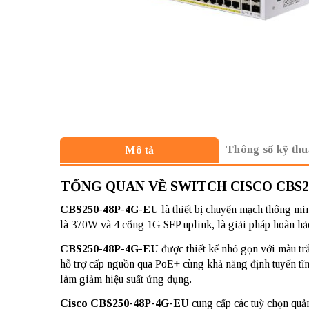
Thông số kỹ thu
Mô tả
TỔNG QUAN VỀ SWITCH CISCO CBS250-
CBS250-48P-4G-EU
là thiết bị chuyển mạch thông m
là 370W và 4 cổng 1G SFP uplink, là giải pháp hoàn hả
CBS250-48P-4G-EU
được thiết kế nhỏ gọn với màu trắ
hỗ trợ cấp nguồn qua PoE+ cùng khả năng định tuyến t
làm giảm hiệu suất ứng dụng.
Cisco CBS250-48P-4G-EU
cung cấp các tuỳ chọn quản