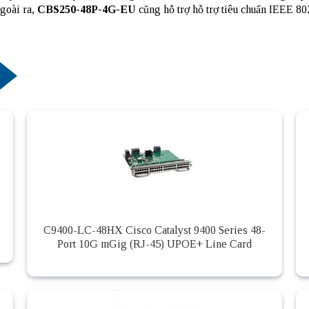
Ngoài ra,
CBS250-48P-4G-EU
cũng hỗ trợ hỗ trợ tiêu chuẩn IEEE 802
C9400-LC-48HX Cisco Catalyst 9400 Series 48-
Port 10G mGig (RJ-45) UPOE+ Line Card