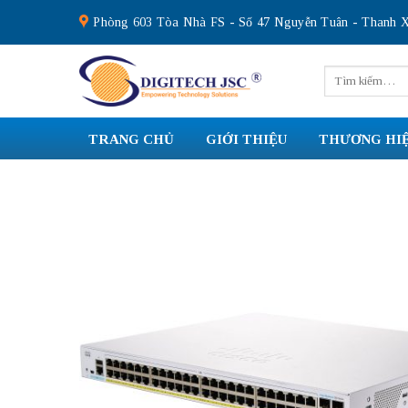
Skip
Phòng 603 Tòa Nhà FS - Số 47 Nguyễn Tuân - Thanh X
to
content
Tìm
kiếm:
TRANG CHỦ
GIỚI THIỆU
THƯƠNG HI