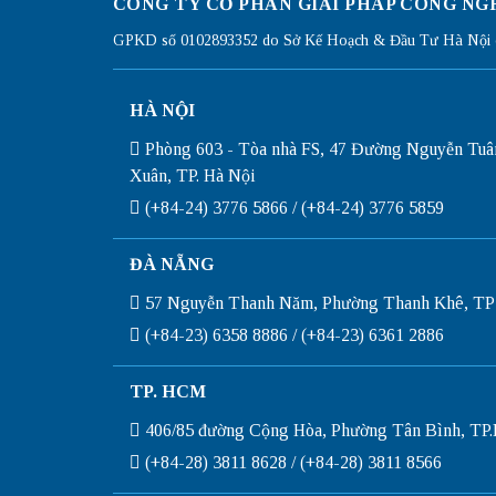
CÔNG TY CỔ PHẦN GIẢI PHÁP CÔNG NG
GPKD số 0102893352 do Sở Kế Hoạch & Đầu Tư Hà Nội c
HÀ NỘI
Phòng 603 - Tòa nhà FS, 47 Đường Nguyễn Tuâ
Xuân, TP. Hà Nội
(+84-24) 3776 5866 / (+84-24) 3776 5859
ĐÀ NẴNG
57 Nguyễn Thanh Năm, Phường Thanh Khê, TP
(+84-23) 6358 8886 / (+84-23) 6361 2886
TP. HCM
406/85 đường Cộng Hòa, Phường Tân Bình, T
(+84-28) 3811 8628 / (+84-28) 3811 8566