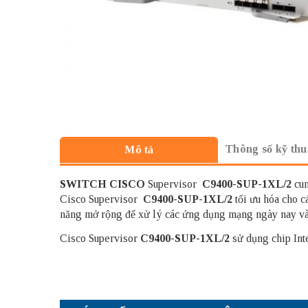
Thông số kỹ thu
Mô tả
SWITCH CISCO
Supervisor
C9400-SUP-1XL/2
cun
Cisco Supervisor
C9400-SUP-1XL/2
tối ưu hóa cho 
năng mở rộng để xử lý các ứng dụng mạng ngày nay và 
Cisco Supervisor
C9400-SUP-1XL/2
sử dụng chip
Int