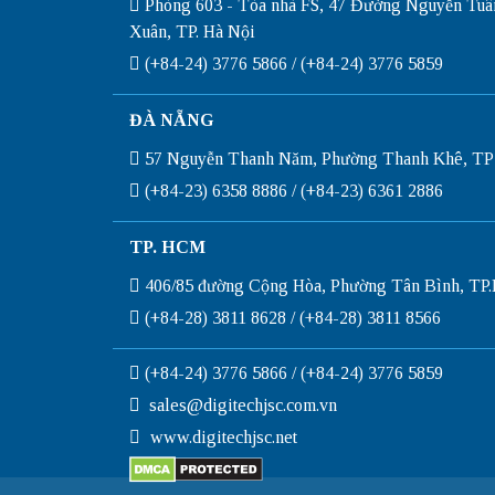
Phòng 603 - Tòa nhà FS, 47 Đường Nguyễn Tuâ
Xuân, TP. Hà Nội
(+84-24) 3776 5866 / (+84-24) 3776 5859
ĐÀ NẴNG
57 Nguyễn Thanh Năm, Phường Thanh Khê, TP
(+84-23) 6358 8886 / (+84-23) 6361 2886
TP. HCM
406/85 đường Cộng Hòa, Phường Tân Bình, T
(+84-28) 3811 8628 / (+84-28) 3811 8566
(+84-24) 3776 5866 / (+84-24) 3776 5859
sales@digitechjsc.com.vn
www.digitechjsc.net