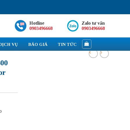
Hotline
Zalo tư vấn
0903496668
0903496668
DỊCH VỤ
BÁO GIÁ
TIN TỨC
400
or
o