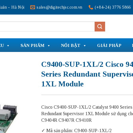
uân - Hà Nội
sales@digitechjsc.com.vn
(+84-24) 3776 5866
ỆU
SẢN PHẨM
NỔI BẬT
GIẢI PHÁP
C9400-SUP-1XL/2 Cisco 9
Series Redundant Supervis
1XL Module
Cisco C9400-SUP-1XL/2 Catalyst 9400 Series
Redundant Supervisor 1XL Module sử dụng ch
C9404R C9407R C9410R
✓ Mã sản phẩm: C9400-SUP-1XL/2