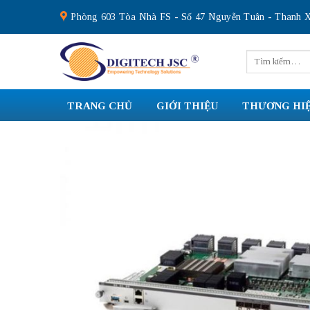
Skip
Phòng 603 Tòa Nhà FS - Số 47 Nguyễn Tuân - Thanh X
to
content
Tìm
kiếm:
TRANG CHỦ
GIỚI THIỆU
THƯƠNG HI