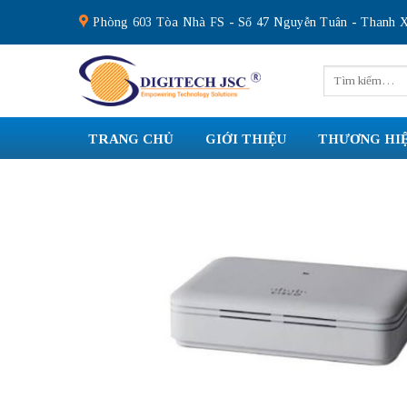
Skip
Phòng 603 Tòa Nhà FS - Số 47 Nguyễn Tuân - Thanh X
to
content
Tìm
kiếm:
TRANG CHỦ
GIỚI THIỆU
THƯƠNG HI