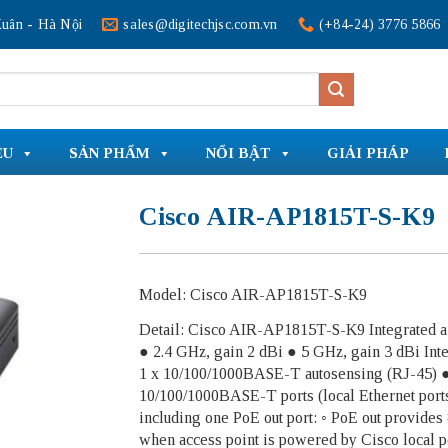
uân - Hà Nội
sales@digitechjsc.com.vn
(+84-24) 3776 5866
ỆU
SẢN PHẨM
NỔI BẬT
GIẢI PHÁP
Cisco AIR-AP1815T-S-K9
Model: Cisco AIR-AP1815T-S-K9
Detail: Cisco AIR-AP1815T-S-K9 Integrated a
● 2.4 GHz, gain 2 dBi ● 5 GHz, gain 3 dBi Int
1 x 10/100/1000BASE-T autosensing (RJ-45) 
10/100/1000BASE-T ports (local Ethernet ports
including one PoE out port: ◦ PoE out provides 
when access point is powered by Cisco local 