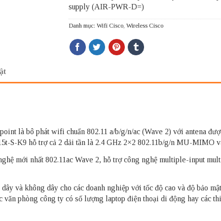
supply (AIR-PWR-D=)
Danh mục:
Wifi Cisco
,
Wireless Cisco
ật
nt là bô phát wifi chuẩn 802.11 a/b/g/n/ac (Wave 2) với antena được
15t-S-K9 hỗ trợ cả 2 dải tần là 2.4 GHz 2×2 802.11b/g/n MU-MIMO
ệ mới nhất 802.11ac Wave 2, hỗ trợ công nghệ multiple-input mult
ây và không dây cho các doanh nghiệp với tốc độ cao và độ bảo mật c
c văn phòng công ty có số lượng laptop điện thoại di động hay các thiế