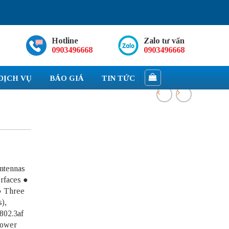
Hotline
Zalo tư vấn
0903496668
0903496668
DỊCH VỤ
BÁO GIÁ
TIN TỨC
ntennas
erfaces ●
● Three
),
802.3af
power