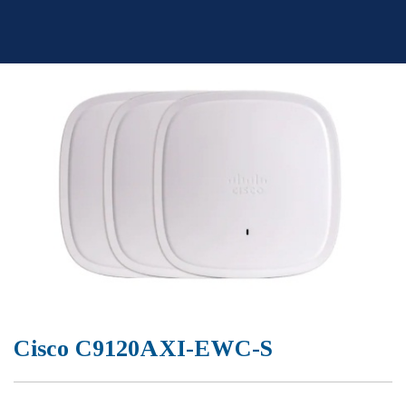
Skip
to
content
Cisco C9120AXI-EWC-S