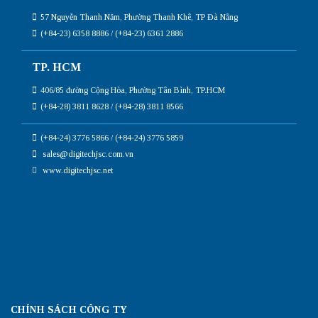
57 Nguyễn Thanh Năm, Phường Thanh Khê, TP Đà Nẵng
(+84-23) 6358 8886 / (+84-23) 6361 2886
TP. HCM
406/85 đường Cộng Hòa, Phường Tân Bình, TP.HCM
(+84-28) 3811 8628 / (+84-28) 3811 8566
(+84-24) 3776 5866 / (+84-24) 3776 5859
sales@digitechjsc.com.vn
www.digitechjsc.net
CHÍNH SÁCH CÔNG TY