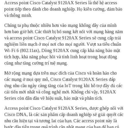
Access point Cisco Catalyst 9120AX Series là thế hệ access
point tiếp theo dành cho doanh nghiệp. Họ kiên cường, đảm bảo
và thông minh.
Chúng ta phụ thuộc nhiều hơn vào mạng không dây của mình
hơn bao giờ hết. Các thiết bị bổ sung kết nối với mạng hàng năm
và access point Cisco Catalyst 9120AX Series sẽ cung cấp trải
nghiệm liền mạch ở mọi nơi cho mọi người. Vượt xa tiêu chuẩn
Wi-Fi 6 (802.11ax), Dòng 9120AX cung cấp khả năng bảo mật
tích hợp, khả năng phục hồi và tính linh hoạt trong hoạt động
cũng như tăng cường trí tuệ mạng.
Mở rộng mạng dựa trên mục đích của Cisco và hoàn hảo cho
các mạng ở mọi quy mô, Cisco Catalyst 9120AX Series đáp
ứng nhu cầu ngày càng tăng của IoT trong khi hỗ trợ đầy đủ các
cải tiến mới nhất và công nghệ mới. Không chỉ vậy, 9120AX
Series còn dẫn đầu về hiệu suất, bảo mật và phân tích.
Access point Cisco Catalyst 9120AX Series, được ghép nối với
Cisco DNA, là các sản phẩm cấp doanh nghiệp sẽ giải quyết các
nhu cầu hiện tại và tương lai của bạn. Các access point này là
bước đầu tiên trong quá trình cập nhật mạng của bạn để bạn có