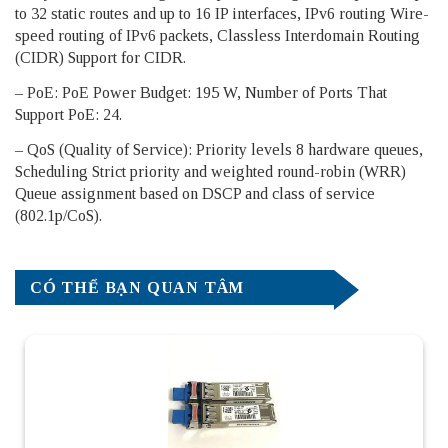
to 32 static routes and up to 16 IP interfaces, IPv6 routing Wire-
speed routing of IPv6 packets, Classless Interdomain Routing
(CIDR) Support for CIDR.
– PoE: PoE Power Budget: 195 W, Number of Ports That
Support PoE: 24.
– QoS (Quality of Service): Priority levels 8 hardware queues,
Scheduling Strict priority and weighted round-robin (WRR)
Queue assignment based on DSCP and class of service
(802.1p/CoS).
CÓ THỂ BẠN QUAN TÂM