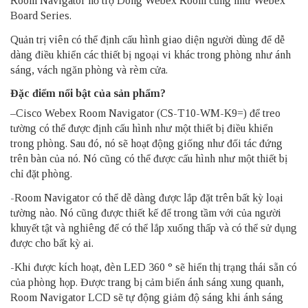
Room Navigator
hỗ trợ Dòng
Webex Room
cũng như Webex
Board Series.
Quản trị viên có thể định cấu hình giao diện người dùng để dễ
dàng điều khiển các thiết bị ngoại vi khác trong phòng như ánh
sáng, vách ngăn phòng và rèm cửa.
Đặc điểm nổi bật của sản phẩm?
–
Cisco Webex Room Navigator (CS-T10-WM-K9=)
để treo
tường có thể được định cấu hình như một thiết bị điều khiển
trong phòng. Sau đó, nó sẽ hoạt động giống như đối tác đứng
trên bàn của nó. Nó cũng có thể được cấu hình như một thiết bị
chỉ đặt phòng.
-Room Navigator có thể dễ dàng được lắp đặt trên bất kỳ loại
tường nào. Nó cũng được thiết kế để trong tầm với của người
khuyết tật và nghiêng để có thể lắp xuống thấp và có thể sử dụng
được cho bất kỳ ai.
-Khi được kích hoạt, đèn LED 360 ° sẽ hiển thị trạng thái sẵn có
của phòng họp. Được trang bị cảm biến ánh sáng xung quanh,
Room Navigator LCD sẽ tự động giảm độ sáng khi ánh sáng