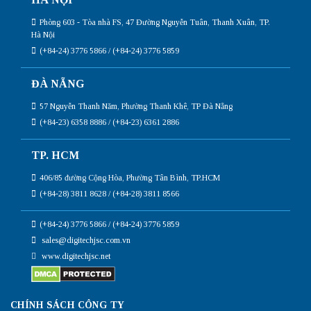
Phòng 603 - Tòa nhà FS, 47 Đường Nguyễn Tuân, Thanh Xuân, TP.
Hà Nội
(+84-24) 3776 5866 / (+84-24) 3776 5859
ĐÀ NẴNG
57 Nguyễn Thanh Năm, Phường Thanh Khê, TP Đà Nẵng
(+84-23) 6358 8886 / (+84-23) 6361 2886
TP. HCM
406/85 đường Cộng Hòa, Phường Tân Bình, TP.HCM
(+84-28) 3811 8628 / (+84-28) 3811 8566
(+84-24) 3776 5866 / (+84-24) 3776 5859
sales@digitechjsc.com.vn
www.digitechjsc.net
CHÍNH SÁCH CÔNG TY