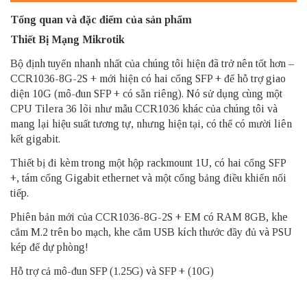
Tổng quan và đặc điểm của sản phẩm
Thiết Bị Mạng Mikrotik
Bộ định tuyến nhanh nhất của chúng tôi hiện đã trở nên tốt hơn –
CCR1036-8G-2S + mới hiện có hai cổng SFP + để hỗ trợ giao
diện 10G (mô-đun SFP + có sẵn riêng). Nó sử dụng cùng một
CPU Tilera 36 lõi như mẫu CCR1036 khác của chúng tôi và
mang lại hiệu suất tương tự, nhưng hiện tại, có thể có mười liên
kết gigabit.
Thiết bị đi kèm trong một hộp rackmount 1U, có hai cổng SFP
+, tám cổng Gigabit ethernet và một cổng bảng điều khiển nối
tiếp.
Phiên bản mới của CCR1036-8G-2S + EM có RAM 8GB, khe
cắm M.2 trên bo mạch, khe cắm USB kích thước đầy đủ và PSU
kép để dự phòng!
Hỗ trợ cả mô-đun SFP (1.25G) và SFP + (10G)