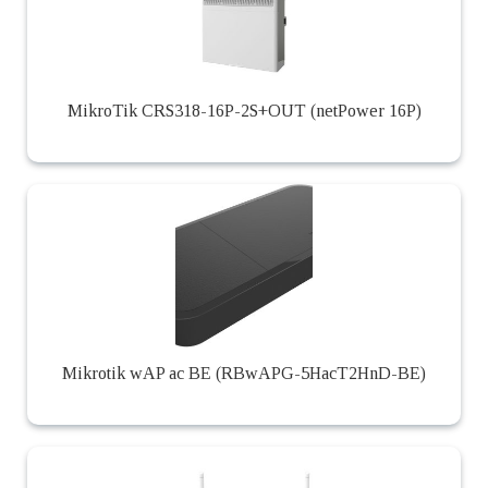
MikroTik CRS318-16P-2S+OUT (netPower 16P)
Mikrotik wAP ac BE (RBwAPG-5HacT2HnD-BE)