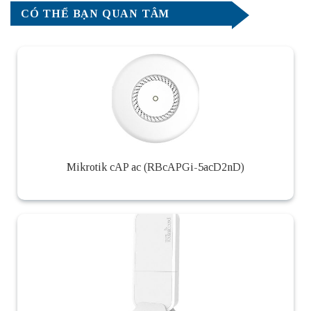
CÓ THỂ BẠN QUAN TÂM
Mikrotik cAP ac (RBcAPGi-5acD2nD)