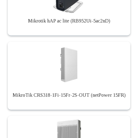
Mikrotik hAP ac lite (RB952Ui-5ac2nD)
MikroTik CRS318-1Fi-15Fr-2S-OUT (netPower 15FR)