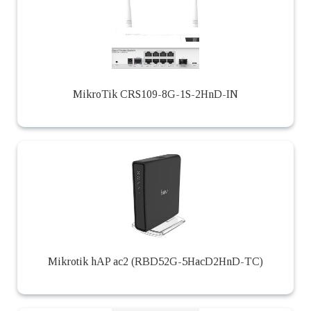
MikroTik CRS109-8G-1S-2HnD-IN
Mikrotik hAP ac2 (RBD52G-5HacD2HnD-TC)