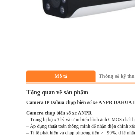
Thông số kỹ thu
Mô tả
Tổng quan về sản phẩm
Camera IP Dahua
chụp biển số xe ANPR DAHUA
Camera chụp biển số xe ANPR
– Trang bị bộ xử lý và cảm biến hình ảnh CMOS chất lư
– Áp dụng thuật toán thông minh để nhận diện chính xá
– Tỉ lệ phát hiện và chụp phương tiện >= 99%, tỉ lệ nh