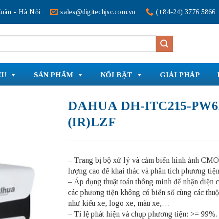
uân - Hà Nội
sales@digitechjsc.com.vn
(+84-24) 3776 5866
ỆU
SẢN PHẨM
NỔI BẬT
GIẢI PHÁP
DAHUA DH-ITC215-PW6
(IR)LZF
– Trang bị bộ xử lý và cảm biến hình ảnh CMO
lượng cao để khai thác và phân tích phương tiện
– Áp dụng thuật toán thông minh để nhận diện 
các phương tiện không có biển số cùng các thuộ
như kiểu xe, logo xe, màu xe,…
– Tỉ lệ phát hiện và chụp phương tiện: >= 99%.