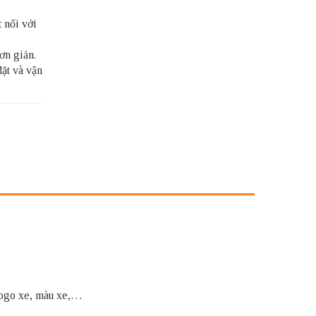
t nối với
ơn giản.
đặt và vận
 logo xe, màu xe,…