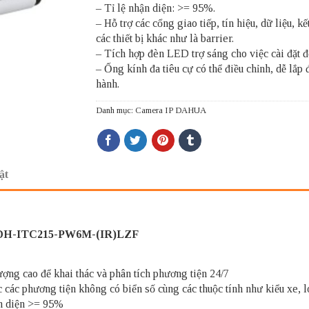
– Tỉ lệ nhận diện: >= 95%.
– Hỗ trợ các cổng giao tiếp, tín hiệu, dữ liệu, kế
các thiết bị khác như là barrier.
– Tích hợp đèn LED trợ sáng cho việc cài đặt đ
– Ống kính đa tiêu cự có thể điều chỉnh, dễ lắp 
hành.
Danh mục:
Camera IP DAHUA
ật
 DH-ITC215-PW6M-(IR)LZF
ợng cao để khai thác và phân tích phương tiện 24/7
c các phương tiện không có biển số cùng các thuộc tính như kiểu xe,
ận diện >= 95%