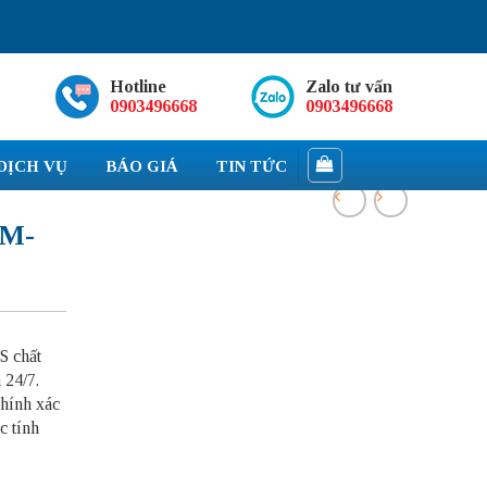
Hotline
Zalo tư vấn
0903496668
0903496668
DỊCH VỤ
BÁO GIÁ
TIN TỨC
M-
S chất
 24/7.
chính xác
c tính