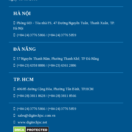
HÀ NỘI
Phòng 603 - Tòa nhà FS, 47 Đường Nguyễn Tuân, Thanh Xuân, TP.
Hà Nội
(+84-24) 3776 5866 / (+84-24) 3776 5859
ĐÀ NẴNG
57 Nguyễn Thanh Năm, Phường Thanh Khê, TP Đà Nẵng
(+84-23) 6358 8886 / (+84-23) 6361 2886
TP. HCM
406/85 đường Cộng Hòa, Phường Tân Bình, TP.HCM
(+84-28) 3811 8628 / (+84-28) 3811 8566
(+84-24) 3776 5866 / (+84-24) 3776 5859
sales@digitechjsc.com.vn
www.digitechjsc.net