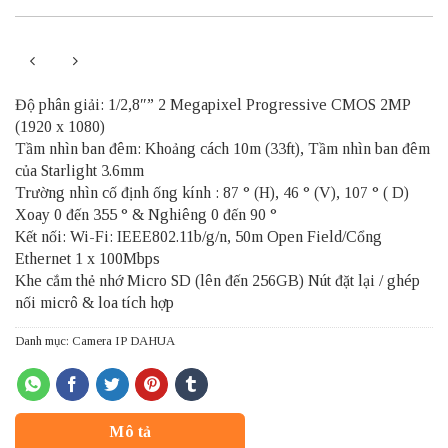
Độ phân giải: 1/2,8″” 2 Megapixel Progressive CMOS 2MP
(1920 x 1080)
Tầm nhìn ban đêm: Khoảng cách 10m (33ft), Tầm nhìn ban đêm
của Starlight 3.6mm
Trường nhìn cố định ống kính : 87 ° (H), 46 ° (V), 107 ° ( D)
Xoay 0 đến 355 ° & Nghiêng 0 đến 90 °
Kết nối: Wi-Fi: IEEE802.11b/g/n, 50m Open Field/Cổng
Ethernet 1 x 100Mbps
Khe cắm thẻ nhớ Micro SD (lên đến 256GB) Nút đặt lại / ghép
nối micrô & loa tích hợp
Danh mục:
Camera IP DAHUA
Mô tả