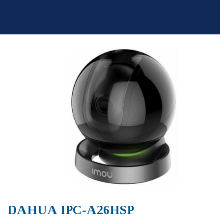
Skip
to
content
DAHUA IPC-A26HSP