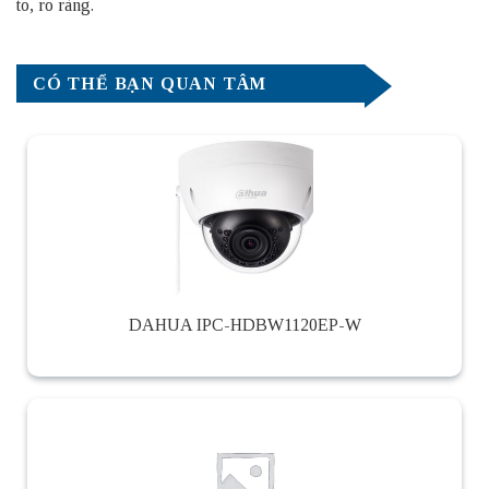
to, rõ ràng.
CÓ THỂ BẠN QUAN TÂM
DAHUA IPC-HDBW1120EP-W