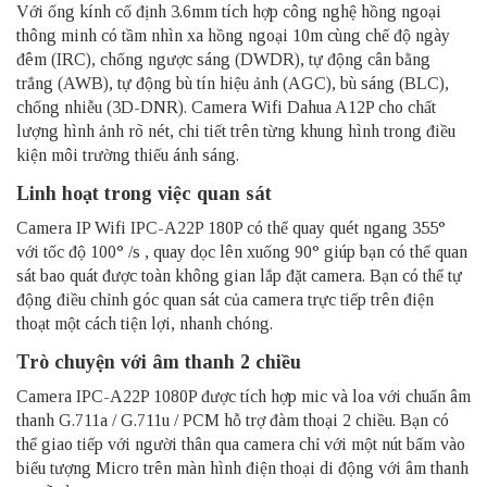
Với ống kính cố định 3.6mm tích hợp công nghệ hồng ngoại
thông minh có tầm nhìn xa hồng ngoại 10m cùng chế độ ngày
đêm (IRC), chống ngược sáng (DWDR), tự động cân bằng
trắng (AWB), tự động bù tín hiệu ảnh (AGC), bù sáng (BLC),
chống nhiễu (3D-DNR). Camera Wifi Dahua A12P cho chất
lượng hình ảnh rõ nét, chi tiết trên từng khung hình trong điều
kiện môi trường thiếu ánh sáng.
Linh hoạt trong việc quan sát
Camera IP Wifi IPC-A22P 180P có thể quay quét ngang 355°
với tốc độ 100° /s , quay dọc lên xuống 90° giúp bạn có thể quan
sát bao quát được toàn không gian lắp đặt camera. Bạn có thể tự
động điều chỉnh góc quan sát của camera trực tiếp trên điện
thoạt một cách tiện lợi, nhanh chóng.
Trò chuyện với âm thanh 2 chiều
Camera IPC-A22P 1080P được tích hợp mic và loa với chuẩn âm
thanh G.711a / G.711u / PCM hỗ trợ đàm thoại 2 chiều. Bạn có
thể giao tiếp với người thân qua camera chỉ với một nút bấm vào
biểu tượng Micro trên màn hình điện thoại di động với âm thanh