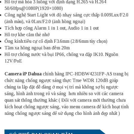
Hỗ trợ mã hóa 3 luồng với định dạng H.265 và H.264
50/60fps@1080P(1920×1080)
Công nghệ Start Light với độ nhạy sáng cực thấp 0.009Lux/F2.0
(ảnh màu), và 0Lux/F2.0 (ảnh hồng ngoại)
Tích hợp cổng Alarm 1 in 1 out, Audio 1 in 1 out
Hỗ trợ khe cắm thẻ nhớ
Ống kính:tiêu cự cố định F3.6mm (2.8/6mm tùy chọn)
Tầm xa hồng ngoại ban đêm 20m
Hỗ trợ chống nước và bụi IP66, chống va đập IK10. Nguồn
12V/PoE
Camera iP Dahua
chính hãng IPC-HDBW4231FP-AS trang bị
chức năng chống ngược sáng thực True WDR 120dB giúp
chúng ta lắp đặt dễ dàng ở mọi vị trí mà không sợ bị ngược
sáng, hình ảnh trong rõ và sáng hơn nhiều so với các camera
quan sát thông thường khác ( Đối với camera mới thường chưa
kích hoạt chống ngược sáng, vào menu camera để kích hoạt tính
năng chống ngược sáng để sử dụng cho hình ảnh đẹp nhất )