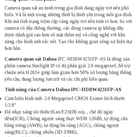
Camera quan sát an ninh trong gia đình đang ngày trở nên phổ
biến. Và là một trong những thiết bị thiết yếu trong mỗi gia đình.
Khi mà tình trạng trộm cắp càng ngày trở nên tinh vi hơn. So với
camera có dây thông thường, các dòng camera ip không dây
được đánh giá cao hơn về mặt thẩm mỹ và công nghệ với khả
năng cho hình ảnh sắc nét. Tạo cho không gian sống sự hiện đại
hơn hẳn.
Camera quan sát
Dahua
IPC-HDBW4231FP-AS là dòng sản
phẩm ​camera Starlight IP có độ phân giải 2.0 megapixel, hỗ trợ
chuẩn nén H.265+ giúp làm giảm hơn 50% số lượng băng thông
yêu cầu, dung lượng lưu trữ và các chi phí liên quan.
Tính năng của
Camera Dahua
IPC-HDBW4231FP-AS
Cảm biến hình ảnh: 2.0 Megapixel CMOS Exmor kích thước
1/2.8”
Độ nhạy sáng tối thiểu 0Lux/F2.0(IR on), , chế độ ngày
đêm(ICR), Chống ngược sáng thực WDR 120dB, tự động cân
bằng trắng (AWB), tự động bù sáng (AGC), chống ngược
sáng(BLC), chống nhiễu (3D-DNR),