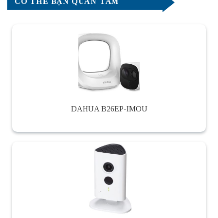
CÓ THỂ BẠN QUAN TÂM
DAHUA B26EP-IMOU