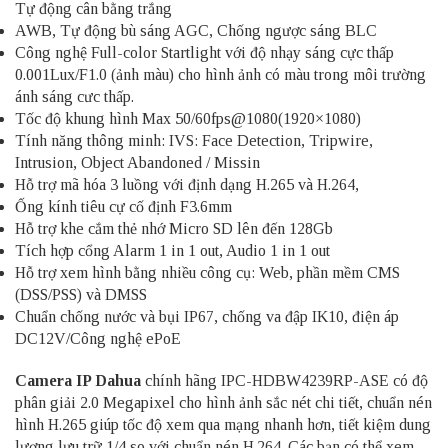
Tự động cân bằng trắng
AWB, Tự động bù sáng AGC, Chống ngược sáng BLC
Công nghệ Full-color Startlight với độ nhạy sáng cực thấp
0.001Lux/F1.0 (ảnh màu) cho hình ảnh có màu trong môi trường
ánh sáng cưc thấp.
Tốc độ khung hình Max 50/60fps@1080(1920×1080)
Tính năng thông minh: IVS: Face Detection, Tripwire,
Intrusion, Object Abandoned / Missin
Hỗ trợ mã hóa 3 luồng với định dạng H.265 và H.264,
Ống kính tiêu cự cố định F3.6mm
Hỗ trợ khe cắm thẻ nhớ Micro SD lên đến 128Gb
Tích hợp cổng Alarm 1 in 1 out, Audio 1 in 1 out
Hỗ trợ xem hình bằng nhiều công cụ: Web, phần mềm CMS
(DSS/PSS) và DMSS
Chuẩn chống nước và bụi IP67, chống va đập IK10, điện áp
DC12V/Công nghệ ePoE
Camera IP Dahua
chính hãng IPC-HDBW4239RP-ASE có độ
phân giải 2.0 Megapixel cho hình ảnh sắc nét chi tiết, chuẩn nén
hình H.265 giúp tốc độ xem qua mạng nhanh hơn, tiết kiệm dung
lượng lưu trữ 1/4 so với chuẩn nén H.264. Các bạn có thể xem