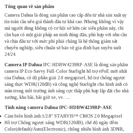
Tổng quan về sản phẩm
Camera Dahua là dòng sản phẩm cao cấp đến từ nhà sản xuất uy
tín toàn cầu nên giá thành đầu tư khá cao. Nhưng không vì vậy
mà người dùng không có cơ hội sở hữu các siêu phẩm này, chỉ
cần bạn có một giải pháp an ninh đúng đắn, phù hợp với nhu cầu
và chịu đầu tư với mức phí phải chăng là hệ thống giám sát
chuyên nghiệp, siêu chuẩn sẽ bảo vệ gia đình bạn xuyên suốt
24/24.
Camera IP Dahua
IPC-HDBW4239RP-ASE là dòng sản phẩm
camera IP Eco-Savvy Full-Color Starlight hỗ trợ ePoE mới nhất
của Dahua, có độ phân giải 2.0 megapixel, hỗ trợ chống ngược
sáng thực WDR(120dB) và công nghệ Starlight cho hình ảnh có
màu trong môi trường ánh sáng cực thấp phù hợp lắp đặt cho nhà
xưởng, kho bãi, bãi giữ xe, vv…..
Tính năng camera Dahua IPC-HDBW4239RP-ASE
Cảm biến hình ảnh:1/2.8″ STARVIS™ CMOS 2.0 Megapixel
Hỗ trợ Chống ngược sáng WDR(120dB), chế độ ngày đêm
Color(default)/Auto(Electronic), chống nhiễu hình ảnh 3DNR,