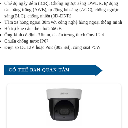
Chế độ ngày đêm (ICR), Chống ngược sáng DWDR, tự động
cân bằng trắng (AWB), tự động bù sáng (AGC), chống ngược
sáng(BLC), chống nhiễu (3D-DNR)
Tầm xa hồng ngoại 30m với công nghệ hồng ngoại thông minh
Hỗ trợ khe cắm thẻ nhớ 256GB
Ống kính cố định 3.6mm, chuẩn tương thích Onvif 2.4
Chuẩn chống nước IP67
Điện áp DC12V hoặc PoE (802.3af), công suất <5W
CÓ THỂ BẠN QUAN TÂM