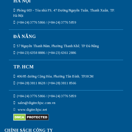
HÀ NỘI
Phòng 603 - Tòa nhà FS, 47 Đường Nguyễn Tuân, Thanh Xuân, TP.
Hà Nội
(+84-24) 3776 5866 / (+84-24) 3776 5859
ĐÀ NẴNG
57 Nguyễn Thanh Năm, Phường Thanh Khê, TP Đà Nẵng
(+84-23) 6358 8886 / (+84-23) 6361 2886
TP. HCM
406/85 đường Cộng Hòa, Phường Tân Bình, TP.HCM
(+84-28) 3811 8628 / (+84-28) 3811 8566
(+84-24) 3776 5866 / (+84-24) 3776 5859
sales@digitechjsc.com.vn
www.digitechjsc.net
CHÍNH SÁCH CÔNG TY