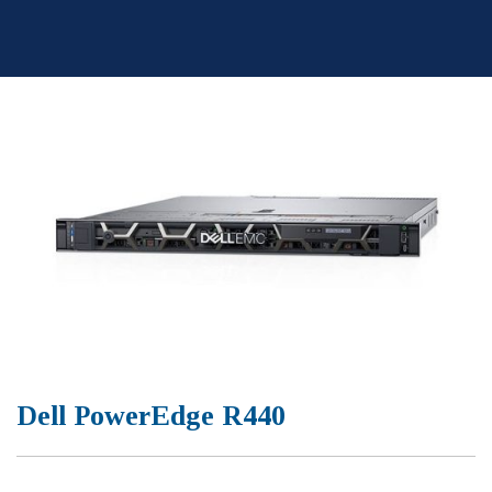
Skip
to
content
Dell PowerEdge R440