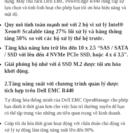
dụng. Máy chủ rack Dell EMC PowerEdge R440 cung cấp sự
lựa chọn và tính linh hoạt cho phép bạn tối ưu hóa hiệu năng và
mật độ.
Quy mô tính toán mạnh mẽ với 2 bộ vi xử lý Intel®
Xeon® Scalable tăng 27% lõi xử lý và băng thông
tăng 50% so với các bộ xử lý thế hệ trước.
Tăng khả năng lưu trữ lên đến 10 x 2.5 “SAS / SATA
/ SSD với lên đến 4 NVMe PCIe SSD, hoặc 4 x ổ 3,5”.
Giải phóng bộ nhớ với ổ SSD M.2 được tối ưu hóa
khởi động.
2.
Tăng năng suất với chương trình quản lý được
tích hợp trên Dell EMC R440
Tự động hóa thông minh của Dell EMC OpenManage cho phép
bạn dành ít thời gian hơn cho việc bảo trì thường xuyên để bạn
có thể tập trung vào những ưu tiên quan trọng về kinh doanh.
Giúp tối đa hóa thời gian hoạt động với chẩn đoán chủ động và
xử lý tự động làm tăng năng suất lên đến 90%.