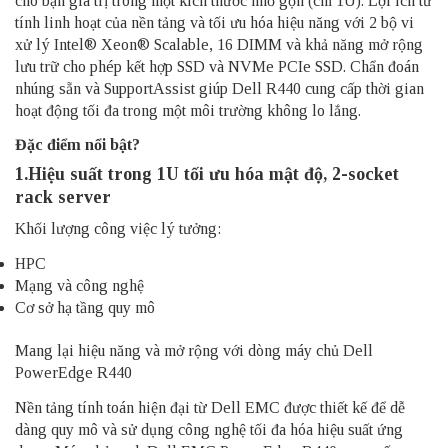
cho bạn giá trị trong một kích thước nhỏ gọn (chỉ 1U). Lợi ích từ
tính linh hoạt của nền tảng và tối ưu hóa hiệu năng với 2 bộ vi
xử lý Intel® Xeon® Scalable, 16 DIMM và khả năng mở rộng
lưu trữ cho phép kết hợp SSD và NVMe PCIe SSD. Chẩn đoán
nhúng sẵn và SupportAssist giúp Dell R440 cung cấp thời gian
hoạt động tối đa trong một môi trường không lo lắng.
Đặc điểm nổi bật?
1.Hiệu suất trong 1U tối ưu hóa mật độ, 2-socket
rack server
Khối lượng công việc lý tưởng:
HPC
Mạng và công nghệ
Cơ sở hạ tầng quy mô
Mang lại hiệu năng và mở rộng với dòng máy chủ
Dell
PowerEdge R440
Nền tảng tính toán hiện đại từ Dell EMC được thiết kế để dễ
dàng quy mô và sử dụng công nghệ tối đa hóa hiệu suất ứng