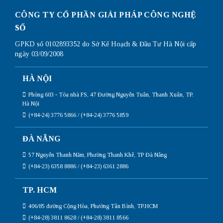
CÔNG TY CỔ PHẦN GIẢI PHÁP CÔNG NGHỆ
SỐ
GPKD số 0102893352 do Sở Kế Hoạch & Đầu Tư Hà Nội cấp
ngày 03/09/2008
HÀ NỘI
Phòng 603 - Tòa nhà FS, 47 Đường Nguyễn Tuân, Thanh Xuân, TP.
Hà Nội
(+84-24) 3776 5866 / (+84-24) 3776 5859
ĐÀ NẴNG
57 Nguyễn Thanh Năm, Phường Thanh Khê, TP Đà Nẵng
(+84-23) 6358 8886 / (+84-23) 6361 2886
TP. HCM
406/85 đường Cộng Hòa, Phường Tân Bình, TP.HCM
(+84-28) 3811 8628 / (+84-28) 3811 8566