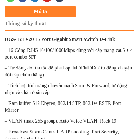
Mô tả
Thông số kỹ thuật
DGS-1210-20 16 Port Gigabit Smart Switch D-Link
– 16 Cổng RJ45 10/100/1000Mbps dùng với cáp mạng cat.5 + 4
port combo SFP
– Tự động dò tìm tốc độ phù hợp, MDI/MDIX ( tự động chuyển
đổi cáp chéo thẳng)
– Tích hợp tính năng chuyển mạch Store & Forward, tự động
nhận và chẩn đoán cáp
– Ram buffer 512 Kbytes, 802.1d STP, 802.1w RSTP, Port
Mirror
– VLAN (max 255 group), Auto Voice VLAN, Rack 19′
– Broadcast Storm Control, ARP snoofing, Port Security,
Access Control List