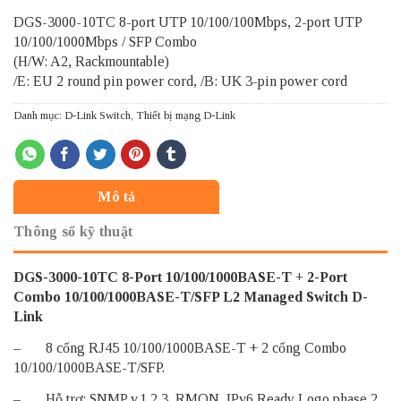
DGS-3000-10TC
8-port UTP 10/100/100Mbps, 2-port UTP
10/100/1000Mbps / SFP Combo
(H/W: A2, Rackmountable)
/E: EU 2 round pin power cord, /B: UK 3-pin power cord
Danh mục:
D-Link Switch
,
Thiết bị mạng D-Link
Mô tả
Thông số kỹ thuật
DGS-3000-10TC 8-Port 10/100/1000BASE-T + 2-Port
Combo 10/100/1000BASE-T/SFP L2 Managed
Switch D-
Link
– 8 cổng RJ45 10/100/1000BASE-T + 2 cổng Combo
10/100/1000BASE-T/SFP.
– Hỗ trợ: SNMP v.1,2,3, RMON, IPv6 Ready Logo phase 2,