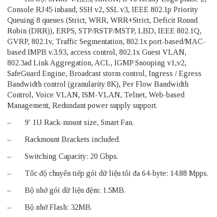
Console RJ45 inband, SSH v2, SSL v3, IEEE 802.1p Priority
Queuing 8 queues (Strict, WRR, WRR+Strict, Deficit Round
Robin (DRR)), ERPS, STP/RSTP/MSTP, LBD, IEEE 802.1Q,
GVRP, 802.1v, Traffic Segmentation, 802.1x port-based/MAC-
based IMPB v.3.93, access control, 802.1x Guest VLAN,
802.3ad Link Aggregation, ACL, IGMP Snooping v1,v2,
SafeGuard Engine, Broadcast storm control, Ingress / Egress
Bandwidth control (granularity 8K), Per Flow Bandwidth
Control, Voice VLAN, ISM-VLAN, Telnet, Web-based
Management, Redundant power supply support.
– 9′ 1U Rack-mount size, Smart Fan.
– Rackmount Brackets included.
– Switching Capacity: 20 Gbps.
– Tốc độ chuyển tiếp gói dữ liệu tối đa 64-byte: 14.88 Mpps.
– Bộ nhớ gói dữ liệu đệm: 1.5MB.
– Bộ nhớ Flash: 32MB.