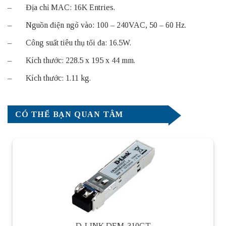
– Địa chỉ MAC: 16K Entries.
– Nguồn điện ngõ vào: 100 – 240VAC, 50 – 60 Hz.
– Công suất tiêu thụ tối đa: 16.5W.
– Kích thước: 228.5 x 195 x 44 mm.
– Kích thước: 1.11 kg.
CÓ THỂ BẠN QUAN TÂM
D-LINK DEM-310GT