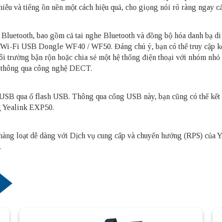
iễu và tiếng ồn nền một cách hiệu quả, cho giọng nói rõ ràng ngay c
i Bluetooth, bao gồm cả tai nghe Bluetooth và đồng bộ hóa danh bạ d
 Wi-Fi USB Dongle WF40 / WF50. Đáng chú ý, bạn có thể truy cập kế
trường bận rộn hoặc chia sẻ một hệ thống điện thoại với nhóm nhỏ củ
ây thông qua công nghệ DECT.
SB qua ổ flash USB. Thông qua cổng USB này, bạn cũng có thể kết 
g Yealink EXP50.
i hàng loạt dễ dàng với Dịch vụ cung cấp và chuyển hướng (RPS) của 
.