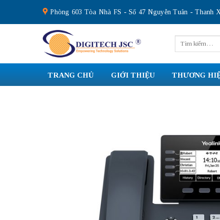
Skip
Phòng 603 Tòa Nhà FS - Số 47 Nguyễn Tuân - Thanh X
to
content
Tìm
kiếm:
TRANG CHỦ
GIỚI THIỆU
THƯƠNG HI