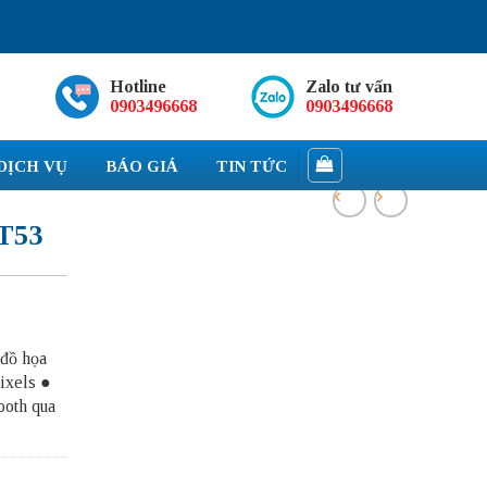
Hotline
Zalo tư vấn
0903496668
0903496668
DỊCH VỤ
BÁO GIÁ
TIN TỨC
-T53
 đồ họa
ixels ●
ooth qua