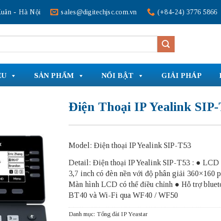
uân - Hà Nội
sales@digitechjsc.com.vn
(+84-24) 3776 5866
ỆU
SẢN PHẨM
NỔI BẬT
GIẢI PHÁP
Điện Thoại IP Yealink SIP
Model: Điện thoại IP Yealink SIP-T53
Detail: Điện thoại IP Yealink SIP-T53 : ● LCD
3,7 inch có đèn nền với độ phân giải 360×160 p
Màn hình LCD có thể điều chỉnh ● Hỗ trợ bluet
BT40 và Wi-Fi qua WF40 / WF50
Danh mục:
Tổng đài IP Yeastar