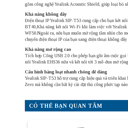
gồm công nghệ Yealink Acoustic Shield, giúp loại bỏ nh
Khả năng không dây
Điện thoại IP Yealink SIP-T53 cung cấp cho bạn kết nố
BT40,Khả năng kết nối Wi-Fi khi làm việc với Yealink
WF50.Ngoài ra, nếu bạn muốn mở rộng tầm nhìn cho môi 
chuyển điện thoại IP của bạn sang điện thoại không d
Khả năng mở rộng cao
Tích hợp Cổng USB 2.0 cho phép bạn ghi âm cuộc gọi U
nối Yealink EHS36 nữa và kết nối tới 3 mô-đun mở rộn
Cấu hình hàng loạt nhanh chóng dể dàng
Yealink SIP-T53 hỗ trợ cung cấp hiệu quả và triển kha
Zero mà không cần bất kỳ cài đặt thủ công phức tạp nào
CÓ THỂ BẠN QUAN TÂM