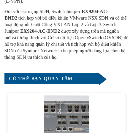
(E-VPN).
Đối với các mạng SDN, Switch Juniper
EX9204-AC-
BND2
tích hợp với bộ điều khiển VMware NSX SDN và có thể
hoạt động như một Cổng VXLAN Lớp 2 và Lớp 3. Switch
Juniper
EX9204-AC-BND2
được xây dựng trên mã nguồn
mở và tương thích với Cơ sở dữ liệu Open vSwitch (OVSDB) để
hỗ trợ khả năng quản lý chi tiết và tích hợp với bộ điều khiển
SDN của Symiper Networks cho phép người dùng lựa chọn hệ
thống SDN ưa thích của họ.
CÓ THỂ BẠN QUAN TÂM