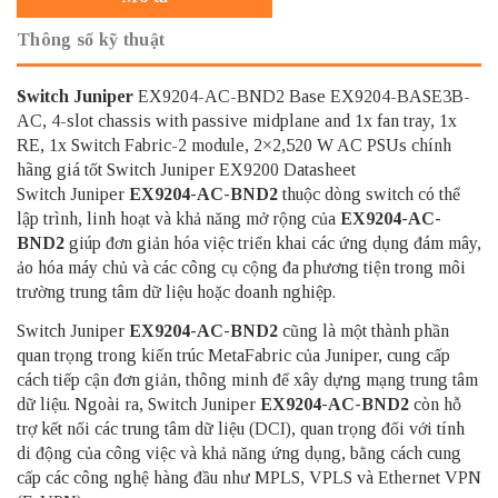
Thông số kỹ thuật
Switch Juniper
EX9204-AC-BND2 Base EX9204-BASE3B-
AC, 4-slot chassis with passive midplane and 1x fan tray, 1x
RE, 1x Switch Fabric-2 module, 2×2,520 W AC PSUs chính
hãng giá tốt Switch Juniper EX9200 Datasheet
Switch Juniper
EX9204-AC-BND2
thuộc dòng switch có thể
lập trình, linh hoạt và khả năng mở rộng của
EX9204-AC-
BND2
giúp đơn giản hóa việc triển khai các ứng dụng đám mây,
ảo hóa máy chủ và các công cụ cộng đa phương tiện trong môi
trường trung tâm dữ liệu hoặc doanh nghiệp.
Switch Juniper
EX9204-AC-BND2
cũng là một thành phần
quan trọng trong kiến ​​trúc MetaFabric của Juniper, cung cấp
cách tiếp cận đơn giản, thông minh để xây dựng mạng trung tâm
dữ liệu. Ngoài ra, Switch Juniper
EX9204-AC-BND2
còn hỗ
trợ kết nối các trung tâm dữ liệu (DCI), quan trọng đối với tính
di động của công việc và khả năng ứng dụng, bằng cách cung
cấp các công nghệ hàng đầu như MPLS, VPLS và Ethernet VPN