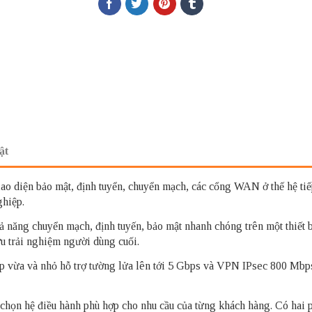
ật
ao diện bảo mật, định tuyển, chuyển mạch, các cổng WAN ở thế hệ tiếp
ghiệp.
năng chuyển mạch, định tuyến, bảo mật nhanh chóng trên một thiết b
ưu trải nghiệm người dùng cuối.
 vừa và nhỏ hỗ trợ tường lửa lên tới 5 Gbps và VPN IPsec 800 Mbps 
y chọn hệ điều hành phù hợp cho nhu cầu của từng khách hàng. Có h