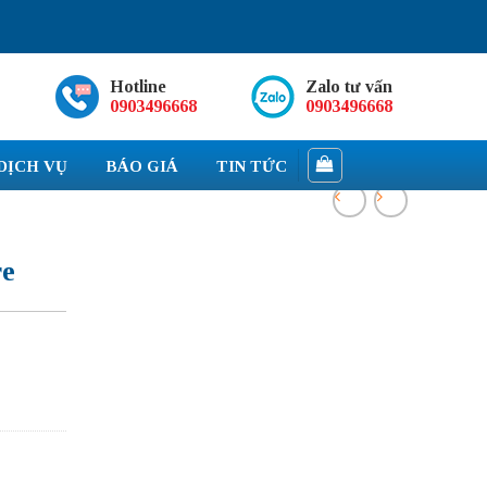
Hotline
Zalo tư vấn
0903496668
0903496668
DỊCH VỤ
BÁO GIÁ
TIN TỨC
re