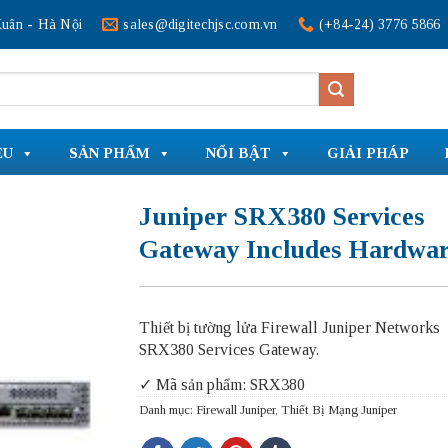
uân - Hà Nội
sales@digitechjsc.com.vn
(+84-24) 3776 5866
ỆU
SẢN PHẨM
NỔI BẬT
GIẢI PHÁP
Juniper SRX380 Services
Gateway Includes Hardwa
Thiết bị tường lửa Firewall Juniper Networks
SRX380 Services Gateway.
✓ Mã sản phẩm: SRX380
Danh mục:
Firewall Juniper
,
Thiết Bị Mạng Juniper