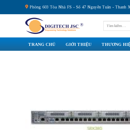
Skip
Phòng 603 Tòa Nhà FS - Số 47 Nguyễn Tuân - Thanh X
to
content
Tìm
kiếm:
TRANG CHỦ
GIỚI THIỆU
THƯƠNG HI