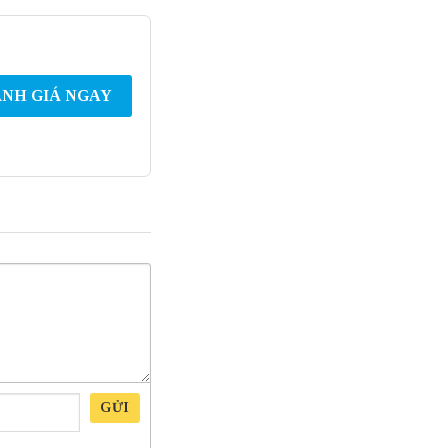
NH GIÁ NGAY
GỬI