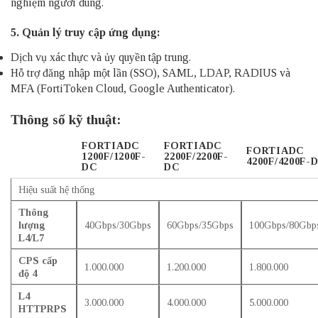
nghiệm người dùng.
5. Quản lý truy cập ứng dụng:
Dịch vụ xác thực và ủy quyền tập trung.
Hỗ trợ đăng nhập một lần (SSO), SAML, LDAP, RADIUS và
MFA (FortiToken Cloud, Google Authenticator).
Thông số kỹ thuật:
FORTIADC
FORTIADC
FORTIADC
1200F/1200F-
2200F/2200F-
4200F/4200F-
DC
DC
Hiệu suất hệ thống
Thông
lượng
40Gbps/30Gbps
60Gbps/35Gbps
100Gbps/80Gbp
L4/L7
CPS cấp
1.000.000
1.200.000
1.800.000
độ 4
L4
3.000.000
4.000.000
5.000.000
HTTPRPS