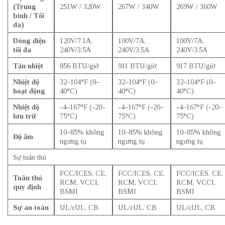
(Trung
251W / 320W
267W / 340W
269W / 360W
bình / Tối
đa)
Dòng điện
120V/7.1A,
100V/7A,
100V/7A,
tối đa
240V/3.5A
240V/3.5A
240V/3.5A
Tản nhiệt
856 BTU/giờ
911 BTU/giờ
917 BTU/giờ
Nhiệt độ
32–104°F (0–
32–104°F (0–
32–104°F (0–
hoạt động
40°C)
40°C)
40°C)
Nhiệt độ
-4–167°F (-20–
-4–167°F (-20–
-4–167°F (-20–
lưu trữ
75°C)
75°C)
75°C)
10–85% không
10–85% không
10–85% không
Độ ẩm
ngưng tụ
ngưng tụ
ngưng tụ
Sự tuân thủ
FCC/ICES, CE,
FCC/ICES, CE,
FCC/ICES, CE,
Tuân thủ
RCM, VCCI,
RCM, VCCI,
RCM, VCCI,
quy định
BSMI
BSMI
BSMI
Sự an toàn
UL/cUL, CB
UL/cUL, CB
UL/cUL, CB