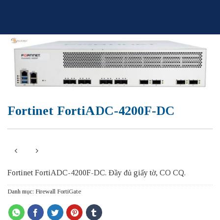
Skip
to
content
Fortinet FortiADC-4200F-DC
Fortinet FortiADC-4200F-DC. Đầy đủ giấy tờ, CO CQ.
Danh mục:
Firewall FortiGate