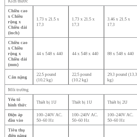
Kích thước
Chiều cao
x Chiều
1,73 x 21,5 x
1,73 x 21,5 x
3,46 x 21,5 x
rộng x
17,3
17,3
17,3
Chiều dài
(inch)
Chiều cao
x Chiều
rộng x
44 x 548 x 440
44 x 548 x 440
88 x 548 x 440
Chiều dài
(mm)
22,5 pound
22,5 pound
29,3 pound (13,3
Cân nặng
(10,2 kg)
(10,2 kg)
kg)
Môi trường
Yếu tố
Thiết bị 1U
Thiết bị 1U
Thiết bị 2U
hình thức
Điện áp
100–240V AC,
100–240V AC,
100–240V AC,
đầu vào
50–60 Hz
50–60 Hz
50–60 Hz
Tiêu thụ
điện năng