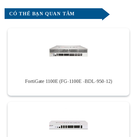
CÓ THỂ BẠN QUAN TÂM
FortiGate 1100E (FG-1100E -BDL-950-12)