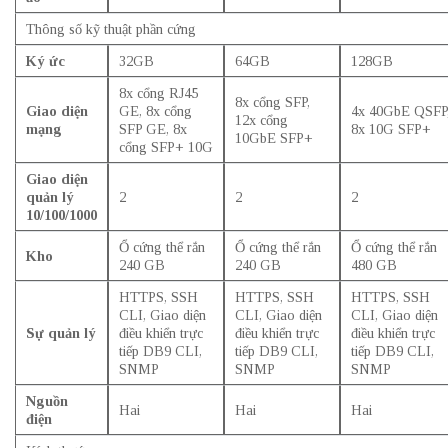
Thông số kỹ thuật phần cứng
Ký ức
32GB
64GB
128GB
8x cổng RJ45
8x cổng SFP,
Giao diện
GE, 8x cổng
4x 40GbE QSFP
12x cổng
mạng
SFP GE, 8x
8x 10G SFP+
10GbE SFP+
cổng SFP+ 10G
Giao diện
quản lý
2
2
2
10/100/1000
Ổ cứng thể rắn
Ổ cứng thể rắn
Ổ cứng thể rắn
Kho
240 GB
240 GB
480 GB
HTTPS, SSH
HTTPS, SSH
HTTPS, SSH
CLI, Giao diện
CLI, Giao diện
CLI, Giao diện
Sự quản lý
điều khiển trực
điều khiển trực
điều khiển trực
tiếp DB9 CLI,
tiếp DB9 CLI,
tiếp DB9 CLI,
SNMP
SNMP
SNMP
Nguồn
Hai
Hai
Hai
điện