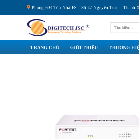
Skip
Phòng 603 Tòa Nhà FS - Số 47 Nguyễn Tuân - Thanh X
to
content
Tìm
kiếm:
TRANG CHỦ
GIỚI THIỆU
THƯƠNG HI