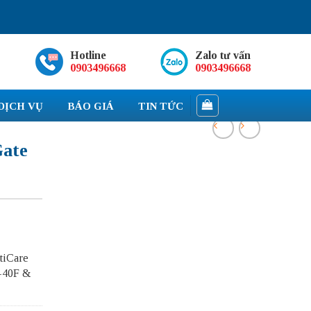
Hotline
Zalo tư vấn
0903496668
0903496668
DỊCH VỤ
BÁO GIÁ
TIN TỨC
Gate
tiCare
G-40F &