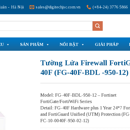
uân - Hà Nội
sales@digitechjsc.com.vn
(+84-24) 3776 5866
ỆU
SẢN PHẨM
NỔI BẬT
GIẢI PHÁP
Tường Lửa Firewall Forti
40F (FG-40F-BDL -950-12)
Model: FG-40F-BDL-950-12 – Fortinet
FortiGate/FortiWiFi Series
Detail: FG-40F Hardware plus 1 Year 24*7 For
and FortiGuard Unified (UTM) Protection (F
FC-10-0040F-950-02-12)