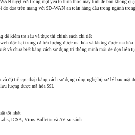
-WAN tuyệt vời trong một yếu tố hình thức máy tính để bàn không qu
ối đe dọa trên mạng với SD-WAN an toàn hàng đầu trong ngành trong m
ể kiểm tra sâu và thực thi chính sách chi tiết
g web độc hại trong cả lưu lượng được mã hóa và không được mã hóa
biết và chưa biết bằng cách sử dụng trí thông minh mối đe dọa liên t
nh và độ trễ cực thấp bằng cách sử dụng công nghệ bộ xử lý bảo mật
o lưu lượng được mã hóa SSL
ật tốt nhất
Labs, ICSA, Virus Bulletin và AV so sánh