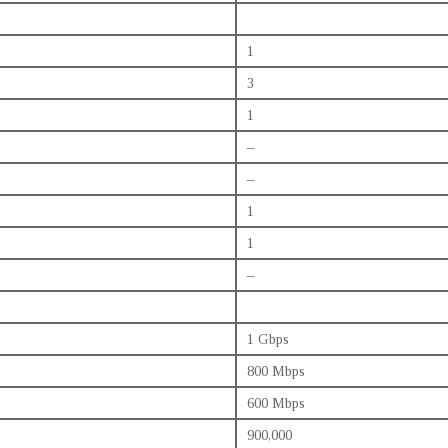
1
3
1
–
–
1
1
–
1 Gbps
800 Mbps
600 Mbps
900,000