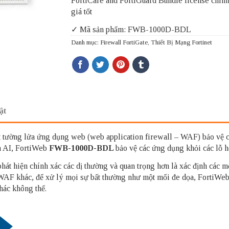
FortiCare and FortiGuard Bundle license chín
giá tốt
✓ Mã sản phẩm: FWB-1000D-BDL
Danh mục:
Firewall FortiGate
,
Thiết Bị Mạng Fortinet
ật
t tường lửa ứng dụng web (web application firewall – WAF) bảo vệ c
à AI, FortiWeb
FWB-1000D-BDL
bảo vệ các ứng dụng khỏi các lỗ h
phát hiện chính xác các dị thường và quan trọng hơn là xác định các 
 WAF khác, để xử lý mọi sự bất thường như một mối đe dọa, FortiWe
hác không thể.