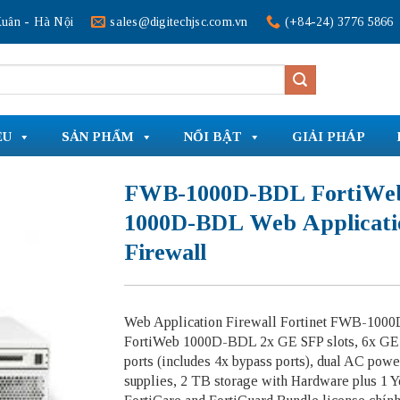
uân - Hà Nội
sales@digitechjsc.com.vn
(+84-24) 3776 5866
ỆU
SẢN PHẨM
NỔI BẬT
GIẢI PHÁP
FWB-1000D-BDL FortiWe
1000D-BDL Web Applicati
Firewall
Web Application Firewall Fortinet FWB-100
FortiWeb 1000D-BDL 2x GE SFP slots, 6x GE
ports (includes 4x bypass ports), dual AC powe
supplies, 2 TB storage with Hardware plus 1 Y