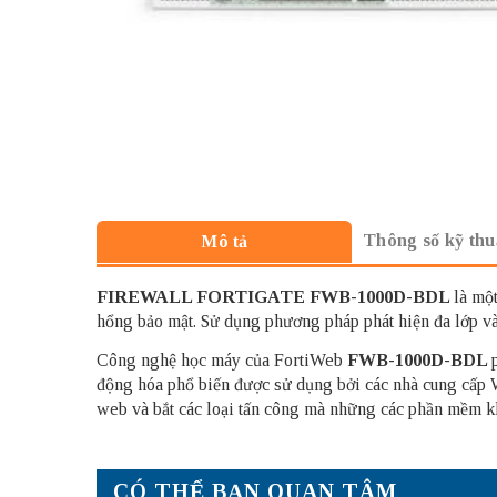
Thông số kỹ thu
Mô tả
FIREWALL FORTIGATE
FWB-1000D-BDL
là mộ
hổng bảo mật. Sử dụng phương pháp phát hiện đa lớp v
Công nghệ học máy của FortiWeb
FWB-1000D-BDL
động hóa phổ biến được sử dụng bởi các nhà cung cấp
web và bắt các loại tấn công mà những các phần mềm k
CÓ THỂ BẠN QUAN TÂM