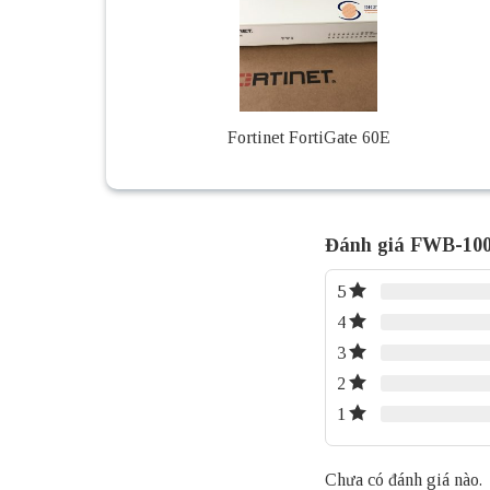
Fortinet FortiGate 60E
Đánh giá FWB-100
5
4
3
2
1
Chưa có đánh giá nào.