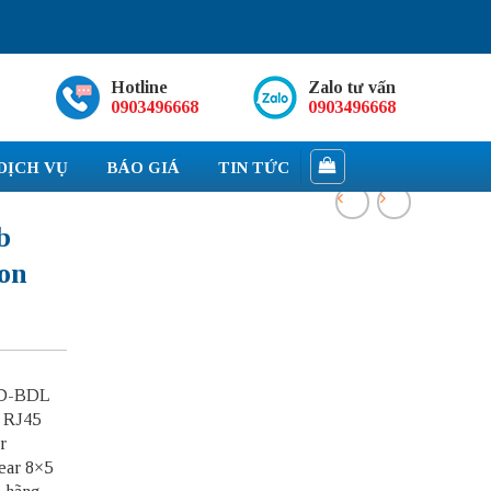
Hotline
Zalo tư vấn
0903496668
0903496668
DỊCH VỤ
BÁO GIÁ
TIN TỨC
b
on
0D-BDL
 RJ45
r
ear 8×5