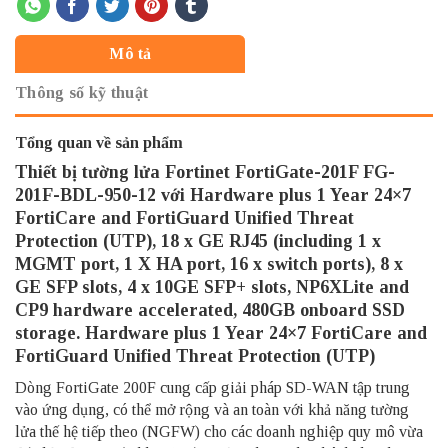
Mô tả
Thông số kỹ thuật
Tổng quan về sản phẩm
Thiết bị tường lửa
Fortinet FortiGate
-201F FG-
201F-BDL-950-12 với Hardware plus 1 Year 24×7
FortiCare and FortiGuard Unified Threat
Protection (UTP), 18 x GE RJ45 (including 1 x
MGMT port, 1 X HA port, 16 x switch ports), 8 x
GE SFP slots, 4 x 10GE SFP+ slots, NP6XLite and
CP9 hardware accelerated, 480GB onboard SSD
storage. Hardware plus 1 Year 24×7 FortiCare and
FortiGuard Unified Threat Protection (UTP)
Dòng
FortiGate
200F cung cấp giải pháp SD-WAN tập trung
vào ứng dụng, có thể mở rộng và an toàn với khả năng tường
lửa thế hệ tiếp theo (NGFW) cho các doanh nghiệp quy mô vừa