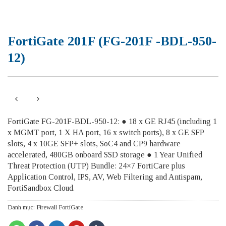
FortiGate 201F (FG-201F -BDL-950-
12)
FortiGate FG-201F-BDL-950-12: ● 18 x GE RJ45 (including 1
x MGMT port, 1 X HA port, 16 x switch ports), 8 x GE SFP
slots, 4 x 10GE SFP+ slots, SoC4 and CP9 hardware
accelerated, 480GB onboard SSD storage ● 1 Year Unified
Threat Protection (UTP) Bundle: 24×7 FortiCare plus
Application Control, IPS, AV, Web Filtering and Antispam,
FortiSandbox Cloud.
Danh mục:
Firewall FortiGate