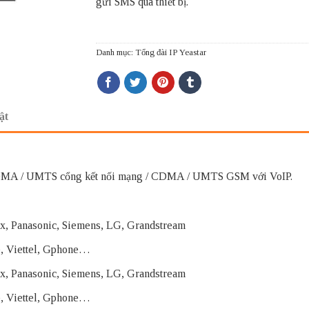
gửi SMS qua thiết bị.
Danh mục:
Tổng đài IP Yeastar
ật
CDMA / UMTS cổng kết nối mạng / CDMA / UMTS GSM với VoIP.
tix, Panasonic, Siemens, LG, Grandstream
e, Viettel, Gphone…
stix, Panasonic, Siemens, LG, Grandstream
e, Viettel, Gphone…