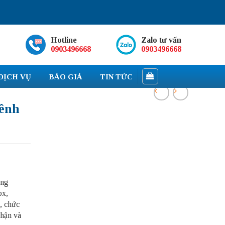
Hotline
Zalo tư vấn
0903496668
0903496668
DỊCH VỤ
BÁO GIÁ
TIN TỨC
ênh
ộng
bx,
, chức
nhận và