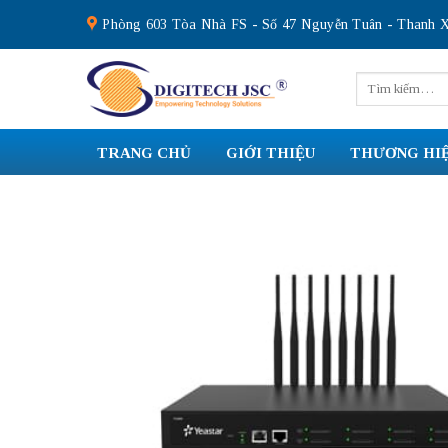
Skip
Phòng 603 Tòa Nhà FS - Số 47 Nguyễn Tuân - Thanh X
to
content
Tìm
kiếm:
TRANG CHỦ
GIỚI THIỆU
THƯƠNG HI