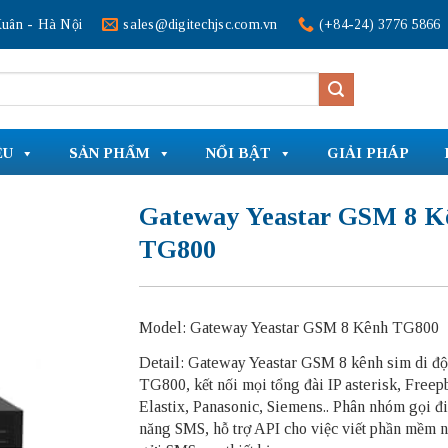
uân - Hà Nội
sales@digitechjsc.com.vn
(+84-24) 3776 5866
ỆU
SẢN PHẨM
NỔI BẬT
GIẢI PHÁP
Gateway Yeastar GSM 8 K
TG800
Model: Gateway Yeastar GSM 8 Kênh TG800
Detail: Gateway Yeastar GSM 8 kênh sim di đ
TG800, kết nối mọi tổng đài IP asterisk, Freep
Elastix, Panasonic, Siemens.. Phân nhóm gọi đi
năng SMS, hỗ trợ API cho việc viết phần mềm 