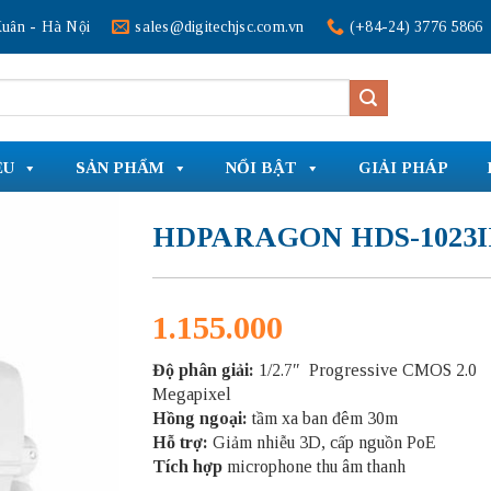
uân - Hà Nội
sales@digitechjsc.com.vn
(+84-24) 3776 5866
ỆU
SẢN PHẨM
NỔI BẬT
GIẢI PHÁP
HDPARAGON HDS-1023
1.155.000
Độ phân giải:
1/2.7″ Progressive CMOS 2.0
Megapixel
Hồng ngoại:
tầm xa ban đêm 30m
Hỗ trợ:
Giảm nhiễu 3D, cấp nguồn PoE
Tích hợp
microphone thu âm thanh