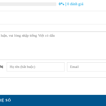
0%
| 0 đánh giá
hị
HỆ SỐ