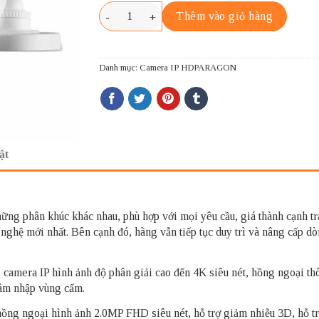
HDPARAGON HDS-1023IRU số lượng
Thêm vào giỏ hàng
Danh mục:
Camera IP HDPARAGON
ật
hững phân khúc khác nhau, phù hợp với mọi yêu cầu, giá thành cạnh 
mới nhất. Bên cạnh đó, hãng vẫn tiếp tục duy trì và nâng cấp dòn
era IP hình ảnh độ phân giải cao đến 4K siêu nét, hồng ngoại thô
xâm nhập vùng cấm.
goại hình ảnh 2.0MP FHD siêu nét, hỗ trợ giảm nhiễu 3D, hỗ trợ