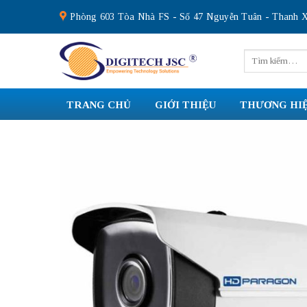
Skip
Phòng 603 Tòa Nhà FS - Số 47 Nguyễn Tuân - Thanh X
to
content
Tìm
kiếm:
TRANG CHỦ
GIỚI THIỆU
THƯƠNG HI