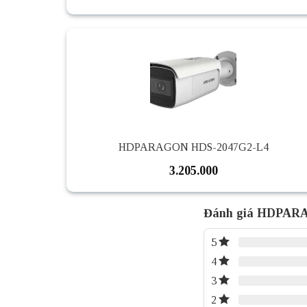
HDPARAGON HDS-2047G2-L4
3.205.000
Đánh giá HDPAR
5
4
3
2