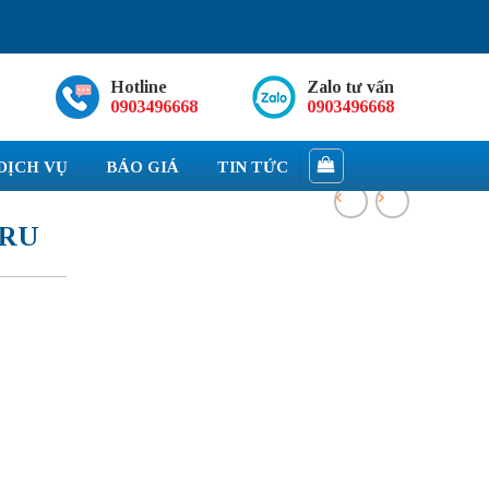
Hotline
Zalo tư vấn
0903496668
0903496668
DỊCH VỤ
BÁO GIÁ
TIN TỨC
IRU