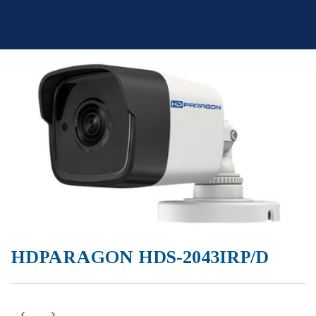
Skip
to
content
HDPARAGON HDS-2043IRP/D