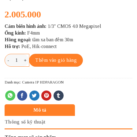
2.005.000
Cảm biến hình ảnh:
1/3″ CMOS 4.0 Megapixel
Ống kính:
F4mm
Hồng ngoại:
tầm xa ban đêm 30m
Hỗ trợ:
PoE, Hik-connect
HDPARAGON HDS-2043IRP/D số lượng
Thêm vào giỏ hàng
Danh mục:
Camera IP HDPARAGON
Mô tả
Thông số kỹ thuật