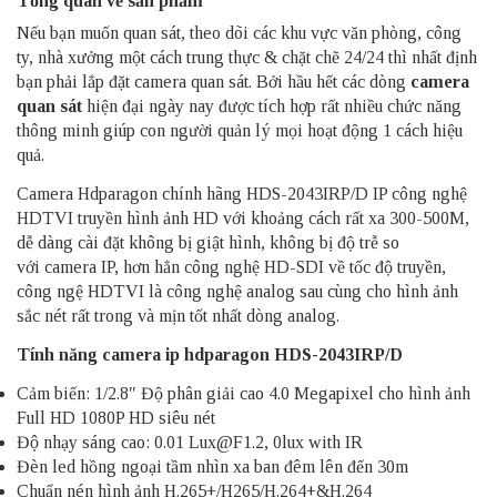
Tổng quan về sản phẩm
Nếu bạn muốn quan sát, theo dõi các khu vực văn phòng, công
ty, nhà xưởng một cách trung thực & chặt chẽ 24/24 thì nhất định
bạn phải lắp đặt camera quan sát. Bởi hầu hết các dòng
camera
quan sát
hiện đại ngày nay được tích hợp rất nhiều chức năng
thông minh giúp con người quản lý mọi hoạt động 1 cách hiệu
quả.
Camera Hdparagon chính hãng HDS-2043IRP/D IP công nghệ
HDTVI truyền hình ảnh HD với khoảng cách rất xa 300-500M,
dễ dàng cài đặt không bị giật hình, không bị độ trễ so
với camera IP, hơn hẳn công nghệ HD-SDI về tốc độ truyền,
công ngệ HDTVI là công nghệ analog sau cùng cho hình ảnh
sắc nét rất trong và mịn tốt nhất dòng analog.
Tính năng
camera ip hdparagon
HDS-2043IRP/D
Cảm biến: 1/2.8″ Độ phân giải cao 4.0 Megapixel cho hình ảnh
Full HD 1080P HD siêu nét
Độ nhạy sáng cao: 0.01 Lux@F1.2, 0lux with IR
Đèn led hồng ngoại tầm nhìn xa ban đêm lên đến 30m
Chuẩn nén hình ảnh H.265+/H265/H.264+&H.264