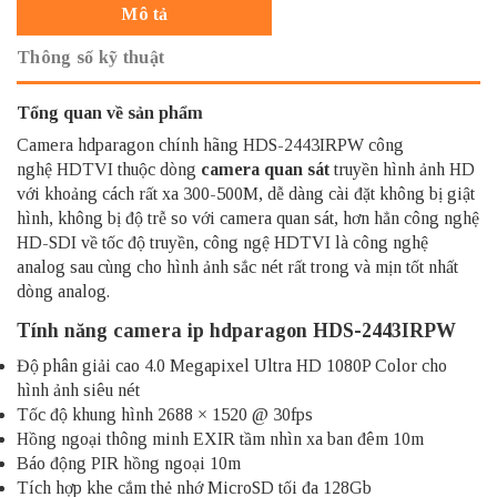
Mô tả
Thông số kỹ thuật
Tổng quan về sản phẩm
Camera hdparagon chính hãng HDS-2443IRPW công
nghệ HDTVI thuộc dòng
camera quan sát
truyền hình ảnh HD
với khoảng cách rất xa 300-500M, dễ dàng cài đặt không bị giật
hình, không bị độ trễ so với camera quan sát, hơn hẳn công nghệ
HD-SDI về tốc độ truyền, công ngệ HDTVI là công nghệ
analog sau cùng cho hình ảnh sắc nét rất trong và mịn tốt nhất
dòng analog.
Tính năng
camera ip hdparago
n HDS-2443IRPW
Độ phân giải cao 4.0 Megapixel Ultra HD 1080P Color cho
hình ảnh siêu nét
Tốc độ khung hình 2688 × 1520 @ 30fps
Hồng ngoại thông minh EXIR tầm nhìn xa ban đêm 10m
Báo động PIR hồng ngoại 10m
Tích hợp khe cắm thẻ nhớ MicroSD tối đa 128Gb