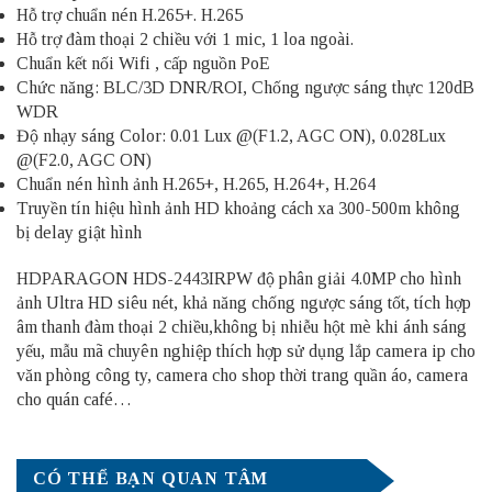
Hỗ trợ chuẩn nén H.265+. H.265
Hỗ trợ đàm thoại 2 chiều với 1 mic, 1 loa ngoài.
Chuẩn kết nối Wifi , cấp nguồn PoE
Chức năng: BLC/3D DNR/ROI, Chống ngược sáng thực 120dB
WDR
Độ nhạy sáng Color: 0.01 Lux @(F1.2, AGC ON), 0.028Lux
@(F2.0, AGC ON)
Chuẩn nén hình ảnh H.265+, H.265, H.264+, H.264
Truyền tín hiệu hình ảnh HD khoảng cách xa 300-500m không
bị delay giật hình
HDPARAGON HDS-2443IRPW độ phân giải 4.0MP cho hình
ảnh Ultra HD siêu nét, khả năng chống ngược sáng tốt, tích hợp
âm thanh đàm thoại 2 chiều,không bị nhiễu hột mè khi ánh sáng
yếu, mẫu mã chuyên nghiệp thích hợp sử dụng lắp camera ip cho
văn phòng công ty, camera cho shop thời trang quần áo, camera
cho quán café…
CÓ THỂ BẠN QUAN TÂM