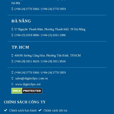
Hà Nội
(+84-24) 3776 5866 / (+84-24) 3776 5859
ĐÀ NẴNG
57 Nguyễn Thanh Năm, Phường Thanh Khê, TP Đà Nẵng
(+84-23) 6358 8886 / (+84-23) 6361 2886
TP. HCM
406/85 đường Cộng Hòa, Phường Tân Bình, TP.HCM
(+84-28) 3811 8628 / (+84-28) 3811 8566
(+84-24) 3776 5866 / (+84-24) 3776 5859
sales@digitechjsc.com.vn
www.digitechjsc.net
CHÍNH SÁCH CÔNG TY
Chính sách bảo hành
Chính sách đổi trả