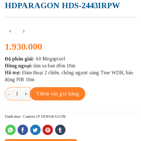
HDPARAGON HDS-2443IRPW
1.930.000
Độ phân giải:
4.0 Megapixel
Hồng ngoại:
tầm xa ban đêm 10m
Hỗ trợ:
Đàm thoại 2 chiều, chống ngược sáng True WDR, báo
động PIR 10m
HDPARAGON HDS-2443IRPW số lượng
Thêm vào giỏ hàng
Danh mục:
Camera IP HDPARAGON