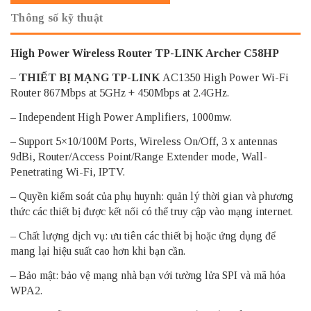
Thông số kỹ thuật
High Power Wireless Router TP-LINK Archer C58HP
–
THIẾT BỊ MẠNG TP-LINK
AC1350 High Power Wi-Fi
Router 867Mbps at 5GHz + 450Mbps at 2.4GHz.
– Independent High Power Amplifiers, 1000mw.
– Support 5×10/100M Ports, Wireless On/Off, 3 x antennas
9dBi, Router/Access Point/Range Extender mode, Wall-
Penetrating Wi-Fi, IPTV.
– Quyền kiểm soát của phụ huynh: quản lý thời gian và phương
thức các thiết bị được kết nối có thể truy cập vào mạng internet.
– Chất lượng dịch vụ: ưu tiên các thiết bị hoặc ứng dụng để
mang lại hiệu suất cao hơn khi bạn cần.
– Bảo mật: bảo vệ mạng nhà bạn với tường lửa SPI và mã hóa
WPA2.