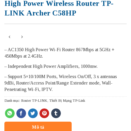
High Power Wireless Router TP-
LINK Archer C58HP
– AC1350 High Power Wi-Fi Router 867Mbps at 5GHz +
450Mbps at 2.4GHz.
– Independent High Power Amplifiers, 1000mw.
– Support 5×10/100M Ports, Wireless On/Off, 3 x antennas
9dBi, Router/Access Point/Range Extender mode, Wall-
Penetrating Wi-Fi, IPTV.
Danh mục:
Router TP-LINK
,
Thiết Bị Mạng TP-Link
Mô tả