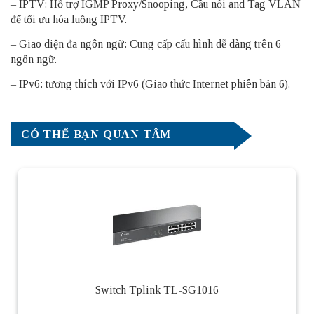
– IPTV: Hỗ trợ IGMP Proxy/Snooping, Cầu nối and Tag VLAN
để tối ưu hóa luồng IPTV.
– Giao diện đa ngôn ngữ: Cung cấp cấu hình dễ dàng trên 6
ngôn ngữ.
– IPv6: tương thích với IPv6 (Giao thức Internet phiên bản 6).
CÓ THỂ BẠN QUAN TÂM
Switch Tplink TL-SG1016