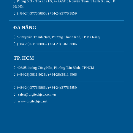
Phòng 603 - Tòa nhà FS, 47 Đường Nguyễn Tuân, Thanh Xuân, TP.
Hà Nội
(+84-24) 3776 5866 / (+84-24) 3776 5859
ĐÀ NẴNG
57 Nguyễn Thanh Năm, Phường Thanh Khê, TP Đà Nẵng
(+84-23) 6358 8886 / (+84-23) 6361 2886
TP. HCM
406/85 đường Cộng Hòa, Phường Tân Bình, TP.HCM
(+84-28) 3811 8628 / (+84-28) 3811 8566
(+84-24) 3776 5866 / (+84-24) 3776 5859
sales@digitechjsc.com.vn
www.digitechjsc.net