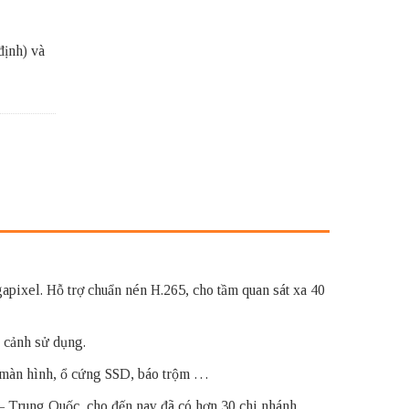
ịnh) và
gapixel. Hỗ trợ chuẩn nén H.265, cho tầm quan sát xa 40
n cảnh sử dụng.
 màn hình, ổ cứng SSD, báo trộm …
 – Trung Quốc, cho đến nay đã có hơn 30 chi nhánh