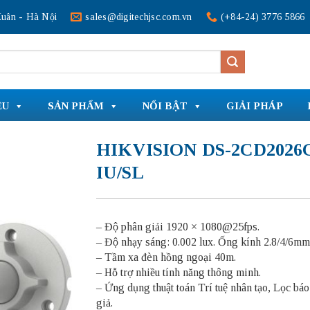
uân - Hà Nội
sales@digitechjsc.com.vn
(+84-24) 3776 5866
ỆU
SẢN PHẨM
NỔI BẬT
GIẢI PHÁP
HIKVISION DS-2CD2026
IU/SL
– Độ phân giải 1920 × 1080@25fps.
– Độ nhạy sáng: 0.002 lux. Ống kính 2.8/4/6m
– Tầm xa đèn hồng ngoại 40m.
– Hỗ trợ nhiều tính năng thông minh.
– Ứng dụng thuật toán Trí tuệ nhân tạo, Lọc bá
giả.