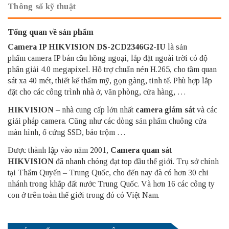
Thông số kỹ thuật
Tổng quan về sản phẩm
Camera IP HIKVISION
DS-2CD2346G2-IU
là sản
phẩm camera IP bán cầu hồng ngoại, lắp đặt ngoài trời có độ
phân giải 4.0 megapixel. Hỗ trợ chuẩn nén H.265, cho tầm quan
sát xa 40 mét, thiết kế thẩm mỹ, gọn gàng, tinh tế. Phù hợp lắp
đặt cho các công trình nhà ở, văn phòng, cửa hàng, …
HIKVISION
– nhà cung cấp lớn nhất
camera giám sát
và các
giải pháp camera. Cũng như các dòng sản phẩm chuông cửa
màn hình, ổ cứng SSD, báo trộm …
Được thành lập vào năm 2001,
Camera quan sát
HIKVISION
đã nhanh chóng đạt top đầu thế giới. Trụ sở chính
tại Thẩm Quyến – Trung Quốc, cho đến nay đã có hơn 30 chi
nhánh trong khắp đất nước Trung Quốc. Và hơn 16 các công ty
con ở trên toàn thế giới trong đó có Việt Nam.