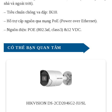
nhà và ngoài trời).
– Tiêu chuẩn chống va đập: IK10.
– Hỗ trợ cấp nguồn qua mạng PoE (Power over Ethernet).
– Nguồn điện: POE (802.3af, class3) &12 VDC.
CÓ THỂ BẠN QUAN TÂM
HIKVISION DS-2CD2046G2-IU/SL