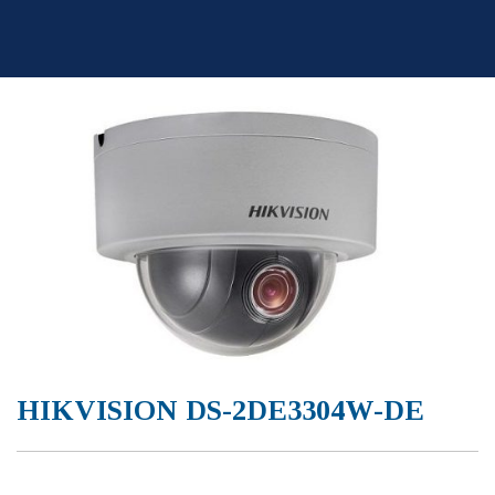
Skip
to
content
HIKVISION DS-2DE3304W-DE