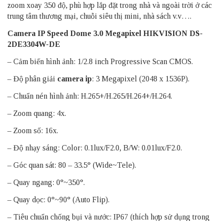
zoom xoay 350 độ, phù hợp lắp đặt trong nhà và ngoài trời ở các
trung tâm thương mại, chuỗi siêu thị mini, nhà sách v.v….
Camera IP Speed Dome 3.0 Megapixel HIKVISION DS-
2DE3304W-DE
– Cảm biến hình ảnh: 1/2.8 inch Progressive Scan CMOS.
– Độ phân giải
camera ip
: 3 Megapixel (2048 x 1536P).
– Chuẩn nén hình ảnh: H.265+/H.265/H.264+/H.264.
– Zoom quang: 4x.
– Zoom số: 16x.
– Độ nhạy sáng: Color: 0.1lux/F2.0, B/W: 0.01lux/F2.0.
– Góc quan sát: 80 – 33.5° (Wide~Tele).
– Quay ngang: 0°~350°.
– Quay dọc: 0°~90° (Auto Flip).
– Tiêu chuẩn chống bụi và nước: IP67 (thích hợp sử dụng trong