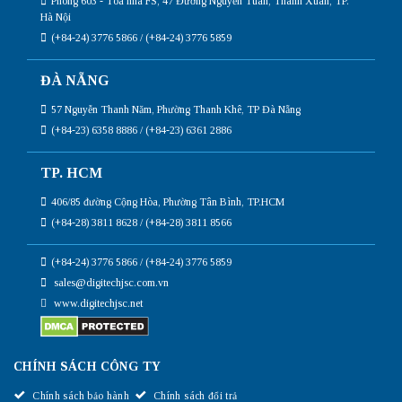
Phòng 603 - Tòa nhà FS, 47 Đường Nguyễn Tuân, Thanh Xuân, TP.
Hà Nội
(+84-24) 3776 5866 / (+84-24) 3776 5859
ĐÀ NẴNG
57 Nguyễn Thanh Năm, Phường Thanh Khê, TP Đà Nẵng
(+84-23) 6358 8886 / (+84-23) 6361 2886
TP. HCM
406/85 đường Cộng Hòa, Phường Tân Bình, TP.HCM
(+84-28) 3811 8628 / (+84-28) 3811 8566
(+84-24) 3776 5866 / (+84-24) 3776 5859
sales@digitechjsc.com.vn
www.digitechjsc.net
CHÍNH SÁCH CÔNG TY
Chính sách bảo hành
Chính sách đổi trả