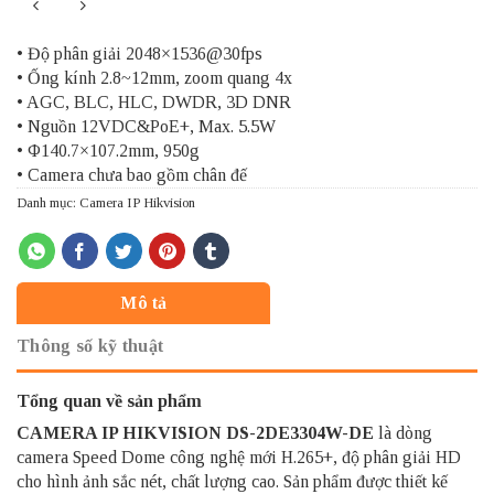
• Độ phân giải 2048×1536@30fps
• Ống kính 2.8~12mm, zoom quang 4x
• AGC, BLC, HLC, DWDR, 3D DNR
• Nguồn 12VDC&PoE+, Max. 5.5W
• Φ140.7×107.2mm, 950g
• Camera chưa bao gồm chân đế
Danh mục:
Camera IP Hikvision
Mô tả
Thông số kỹ thuật
Tổng quan về sản phẩm
CAMERA IP HIKVISION
DS-2DE3304W-DE
là dòng
camera Speed Dome công nghệ mới H.265+, độ phân giải HD
cho hình ảnh sắc nét, chất lượng cao. Sản phẩm được thiết kế