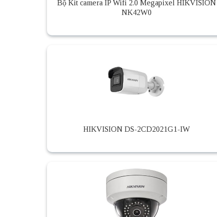
Bộ Kit camera IP Wifi 2.0 Megapixel HIKVISION
NK42W0
HIKVISION DS-2CD2021G1-IW