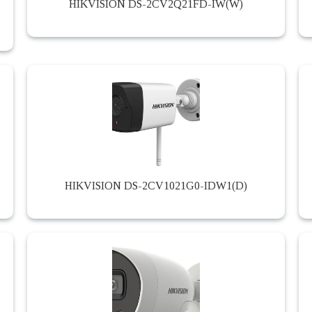
HIKVISION DS-2CV2Q21FD-IW(W)
HIKVISION DS-2CV1021G0-IDW1(D)