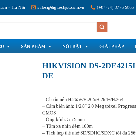
uân - Hà Nội
sales@digitechjsc.com.vn
(+84-24) 3776 5866
ỆU
SẢN PHẨM
NỔI BẬT
GIẢI PHÁP
HIKVISION DS-2DE4215
DE
– Chuẩn nén H.265+/H.265/H.264+/H.264
– Cảm biến ảnh: 1/2.8″ 2.0 Megapixel Progres
CMOS
– Ống kính: 5-75 mm
– Tầm xa nhìn đêm 100m.
– Tích hợp thẻ nhớ SD/SDHC/SDXC tối đa 25