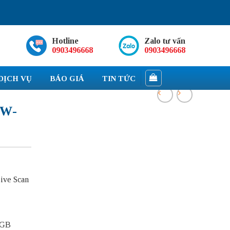
Hotline
Zalo tư vấn
0903496668
0903496668
DỊCH VỤ
BÁO GIÁ
TIN TỨC
IW-
sive Scan
6GB