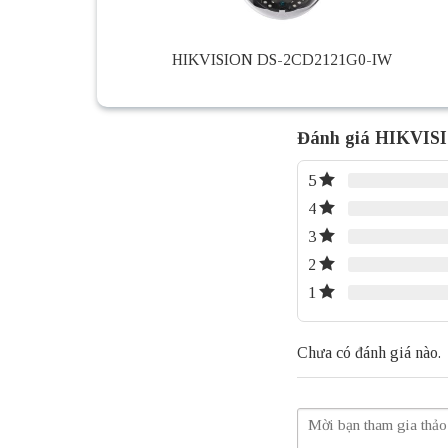
HIKVISION DS-2CD2121G0-IW
Đánh giá HIKVIS
5
4
3
2
1
Chưa có đánh giá nào.