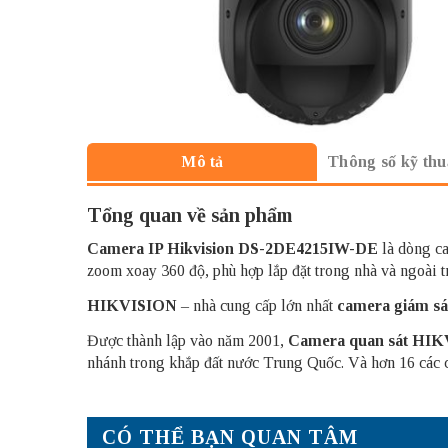
Thông số kỹ thu
Mô tả
Tổng quan về sản phẩm
Camera IP Hikvision
DS-2DE4215IW-DE
là dòng ca
zoom xoay 360 độ, phù hợp lắp đặt trong nhà và ngoài tr
HIKVISION
– nhà cung cấp lớn nhất
camera giám sá
Được thành lập vào năm 2001,
Camera quan sát
HIK
nhánh trong khắp đất nước Trung Quốc. Và hơn 16 các cô
CÓ THỂ BẠN QUAN TÂM