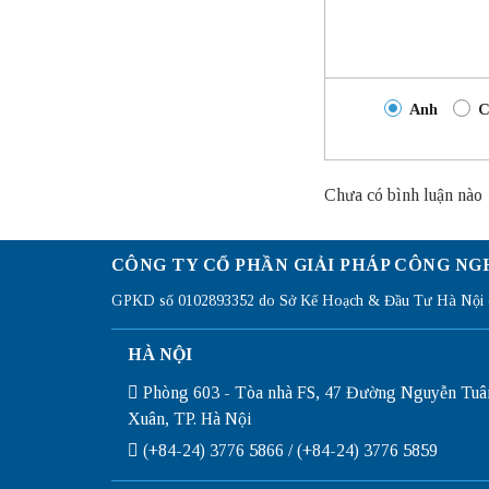
Anh
C
Chưa có bình luận nào
CÔNG TY CỔ PHẦN GIẢI PHÁP CÔNG NG
GPKD số 0102893352 do Sở Kế Hoạch & Đầu Tư Hà Nội c
HÀ NỘI
Phòng 603 - Tòa nhà FS, 47 Đường Nguyễn Tuâ
Xuân, TP. Hà Nội
(+84-24) 3776 5866 / (+84-24) 3776 5859