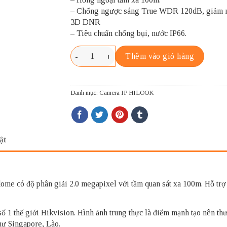
– Chống ngược sáng True WDR 120dB, giảm 
3D DNR
– Tiêu chuẩn chống bụi, nước IP66.
HILOOK PTZ-T5225I-A số lượng
Thêm vào giỏ hàng
Danh mục:
Camera IP HILOOK
ật
ome có độ phân giải 2.0 megapixel với tầm quan sát xa 100m. Hỗ tr
 1 thế giới Hikvision. Hình ảnh trung thực là điểm mạnh tạo nên th
hư Singapore, Lào.