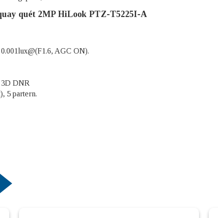
 quay quét 2MP HiLook PTZ-T5225I-A
: 0.001lux@(F1.6, AGC ON).
số 3D DNR
, 5 partern.