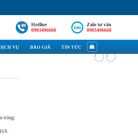
Hotline
Zalo tư vấn
0903496668
0903496668
DỊCH VỤ
BÁO GIÁ
TIN TỨC
 trắng:
16X.