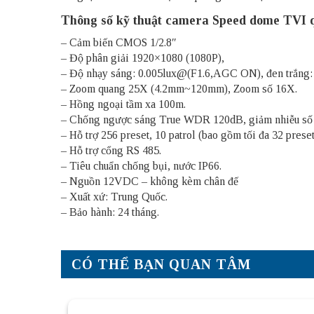
Thông số kỹ thuật camera Speed dome TVI
– Cảm biến CMOS 1/2.8″
– Độ phân giải 1920×1080 (1080P),
– Độ nhạy sáng: 0.005lux@(F1.6,AGC ON), đen trắng
– Zoom quang 25X (4.2mm~120mm), Zoom số 16X.
– Hồng ngoại tầm xa 100m.
– Chống ngược sáng True WDR 120dB, giảm nhiễu 
– Hỗ trợ 256 preset, 10 patrol (bao gồm tối đa 32 preset)
– Hỗ trợ cổng RS 485.
– Tiêu chuẩn chống bụi, nước IP66.
– Nguồn 12VDC – không kèm chân đế
– Xuất xứ: Trung Quốc.
– Bảo hành: 24 tháng.
CÓ THỂ BẠN QUAN TÂM