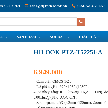
uân - Hà Nội
sales@digitechjsc.com.vn
(+84-24) 3776 5866
ỆU
SẢN PHẨM
NỔI BẬT
GIẢI PHÁP
HILOOK PTZ-T5225I-A
6.949.000
– Cảm biến CMOS 1/2.8″
– Độ phân giải 1920×1080 (1080P),
– Độ nhạy sáng: 0.005lux@(F1.6,AGC ON), đen
0.001lux@(F1.6, AGC ON).
– Zoom quang 25X (4.2mm~120mm), Zoom số 
– Hồng ngoại tầm xa 100m.